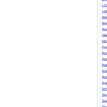
LT
Luf
Met
Mon
Mu
Ofe
Otr
Pyr
Ren
Res
Ret
Rut
Rut
Rya
SA
Sky
Spa
Tho