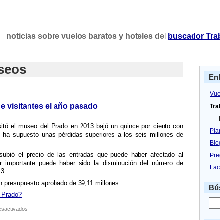
noticias sobre vuelos baratos y hoteles del
buscador Tra
seos
En
Vue
de visitantes el año pasado
Tra
[
sitó el museo del Prado en 2013 bajó un quince por ciento con
Pla
ue ha supuesto unas pérdidas superiores a los seis millones de
Blo
subió el precio de las entradas que puede haber afectado al
Pre
or importante puede haber sido la disminución del número de
Fac
13.
n presupuesto aprobado de 39,11 millones.
Bús
l Prado?
en
esactivados
El