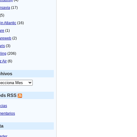
nsavia
(17)
(5)
in Atlantic
(16)
are
(1)
areweb
(2)
aris
(3)
ling
(206)
z Air
(6)
chivos
eds RSS
icias
entarios
ta
eder