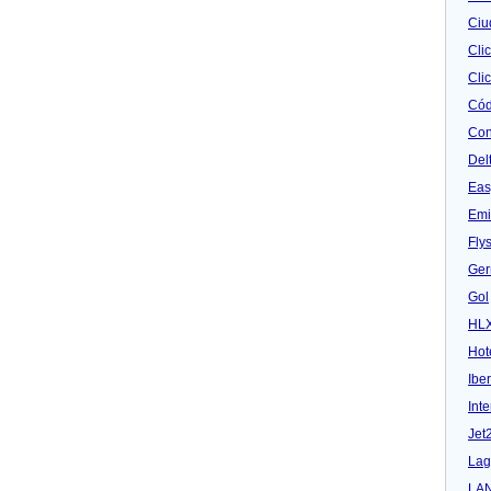
Ciu
Cli
Clic
Cód
Con
Del
Eas
Emi
Fly
Ger
Gol
HL
Hot
Iber
Inte
Jet
Lag
LA