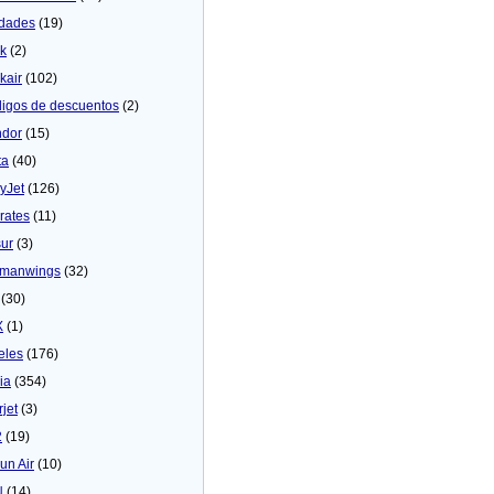
dades
(19)
ck
(2)
kair
(102)
igos de descuentos
(2)
dor
(15)
ta
(40)
yJet
(126)
rates
(11)
sur
(3)
manwings
(32)
(30)
X
(1)
eles
(176)
ia
(354)
rjet
(3)
2
(19)
un Air
(10)
N
(14)