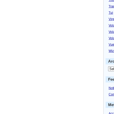
Tra
Tui
Virg
Vol
Vol
Vol
Vue
Wiz
Ar
Fe
Not
Com
Me
Acc