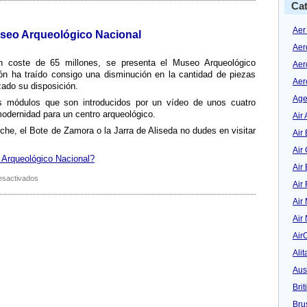
Cat
Prado
perdió
el
Aer
useo Arqueológico Nacional
15
Aer
%
de
 coste de 65 millones, se presenta el Museo Arqueológico
Aer
visitantes
n ha traí­do consigo una disminución en la cantidad de piezas
Aer
el
ado su disposición.
año
Age
 módulos que son introducidos por un ví­deo de unos cuatro
pasado
odernidad para un centro arqueológico.
Air 
lche, el Bote de Zamora o la Jarra de Aliseda no dudes en visitar
Air 
Air
 Arqueológico Nacional?
Air
en
esactivados
Air
Se
presenta
Air
el
Air
nuevo
Museo
Air
Arqueológico
Alit
Nacional
Aus
Bri
Bru