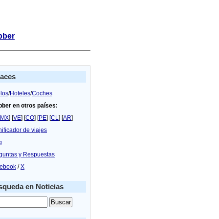
bber
laces
los
/
Hoteles
/
Coches
bber en otros países:
MX
] [
VE
] [
CO
] [
PE
] [
CL
] [
AR
]
nificador de viajes
g
guntas y Respuestas
ebook
/
X
queda en Noticias