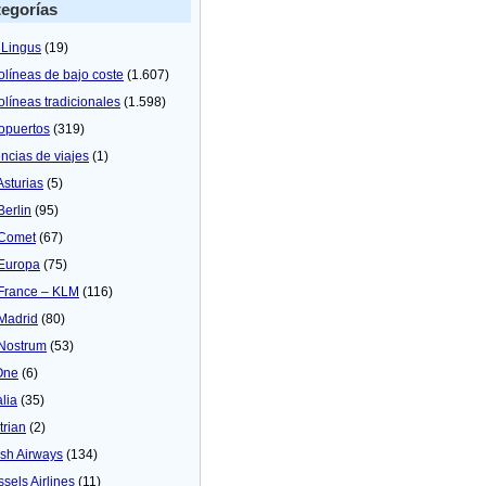
egorías
 Lingus
(19)
olíneas de bajo coste
(1.607)
olíneas tradicionales
(1.598)
opuertos
(319)
ncias de viajes
(1)
Asturias
(5)
Berlin
(95)
 Comet
(67)
 Europa
(75)
 France – KLM
(116)
 Madrid
(80)
 Nostrum
(53)
One
(6)
alia
(35)
trian
(2)
tish Airways
(134)
ssels Airlines
(11)