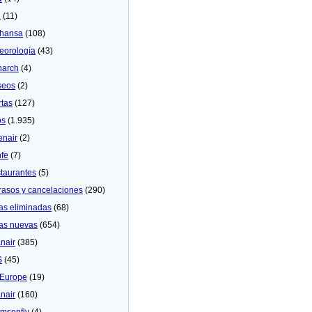
U
(11)
thansa
(108)
eorologí­a
(43)
arch
(4)
seos
(2)
rtas
(127)
os
(1.935)
enair
(2)
fe
(7)
taurantes
(5)
rasos y cancelaciones
(290)
as eliminadas
(68)
as nuevas
(654)
nair
(385)
S
(45)
Europe
(19)
nair
(160)
msonfly
(4)