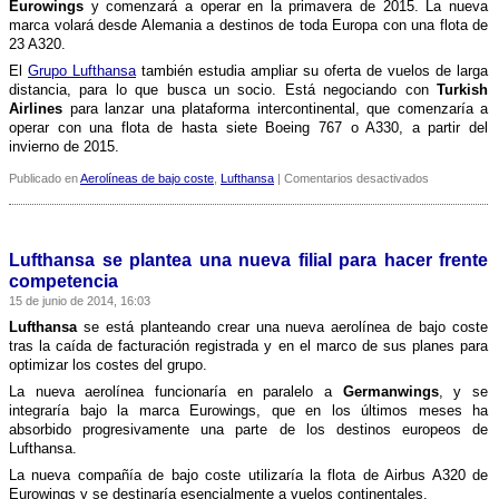
Eurowings
y comenzará a operar en la primavera de 2015. La nueva
marca volará desde Alemania a destinos de toda Europa con una flota de
23 A320.
El
Grupo Lufthansa
también estudia ampliar su oferta de vuelos de larga
distancia, para lo que busca un socio. Está negociando con
Turkish
Airlines
para lanzar una plataforma intercontinental, que comenzarí­a a
operar con una flota de hasta siete Boeing 767 o A330, a partir del
invierno de 2015.
en
Publicado en
Aerolíneas de bajo coste
,
Lufthansa
|
Comentarios desactivados
La
nueva
aerolí­
nea
Lufthansa se plantea una nueva filial para hacer frente
de
competencia
bajo
15 de junio de 2014, 16:03
coste
de
Lufthansa
se está planteando crear una nueva aerolí­nea de bajo coste
Lufthansa
tras la caí­da de facturación registrada y en el marco de sus planes para
operará
optimizar los costes del grupo.
en
La nueva aerolí­nea funcionarí­a en paralelo a
Germanwings
, y se
2015
integrarí­a bajo la marca Eurowings, que en los últimos meses ha
absorbido progresivamente una parte de los destinos europeos de
Lufthansa.
La nueva compañí­a de bajo coste utilizarí­a la flota de Airbus A320 de
Eurowings y se destinarí­a esencialmente a vuelos continentales.