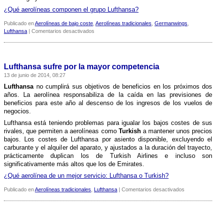
¿Qué aerolí­neas componen el grupo Lufthansa?
Publicado en
Aerolíneas de bajo coste
,
Aerolíneas tradicionales
,
Germanwings
,
en
Lufthansa
|
Comentarios desactivados
Lufthansa
se
plantea
una
Lufthansa sufre por la mayor competencia
nueva
13 de junio de 2014, 08:27
filial
para
Lufthansa
no cumplirá sus objetivos de beneficios en los próximos dos
hacer
años. La aerolí­nea responsabiliza de la caí­da en las previsiones de
frente
beneficios para este año al descenso de los ingresos de los vuelos de
competencia
negocios.
Lufthansa está teniendo problemas para igualar los bajos costes de sus
rivales, que permiten a aerolí­neas como
Turkish
a mantener unos precios
bajos. Los costes de Lufthansa por asiento disponible, excluyendo el
carburante y el alquiler del aparato, y ajustados a la duración del trayecto,
prácticamente duplican los de Turkish Airlines e incluso son
significativamente más altos que los de Emirates.
¿Qué aerolí­nea de un mejor servicio: Lufthansa o Turkish?
en
Publicado en
Aerolíneas tradicionales
,
Lufthansa
|
Comentarios desactivados
Lufthansa
sufre
por