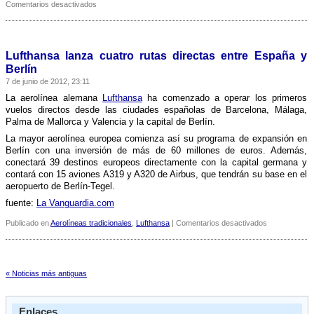
en
Comentarios desactivados
Nuevo
paro
en
Lufthansa
Lufthansa lanza cuatro rutas directas entre España y
para
Berlí­n
el
7 de junio de 2012, 23:11
próximo
viernes
La aerolí­nea alemana
Lufthansa
ha comenzado a operar los primeros
vuelos directos desde las ciudades españolas de Barcelona, Málaga,
Palma de Mallorca y Valencia y la capital de Berlí­n.
La mayor aerolí­nea europea comienza así­ su programa de expansión en
Berlí­n con una inversión de más de 60 millones de euros. Además,
conectará 39 destinos europeos directamente con la capital germana y
contará con 15 aviones A319 y A320 de Airbus, que tendrán su base en el
aeropuerto de Berlí­n-Tegel.
fuente:
La Vanguardia.com
en
Publicado en
Aerolíneas tradicionales
,
Lufthansa
|
Comentarios desactivados
Lufthansa
lanza
cuatro
rutas
« Noticias más antiguas
directas
entre
España
Enlaces
y