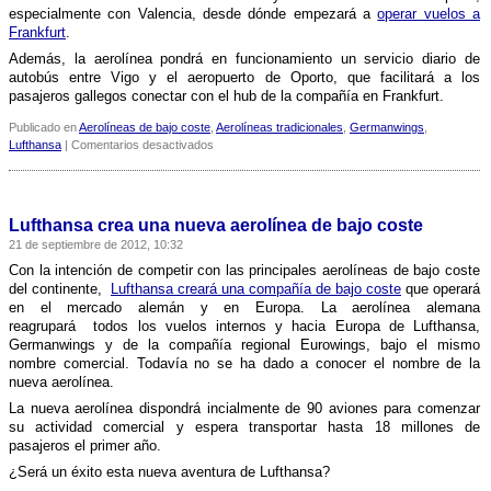
especialmente con Valencia, desde dónde empezará a
operar vuelos a
Frankfurt
.
Además, la aerolí­nea pondrá en funcionamiento un servicio diario de
autobús entre Vigo y el aeropuerto de Oporto, que facilitará a los
pasajeros gallegos conectar con el hub de la compañí­a en Frankfurt.
Publicado en
Aerolíneas de bajo coste
,
Aerolíneas tradicionales
,
Germanwings
,
en
Lufthansa
|
Comentarios desactivados
Lufthansa
extiende
su
red
Lufthansa crea una nueva aerolí­nea de bajo coste
de
21 de septiembre de 2012, 10:32
cara
al
Con la intención de competir con las principales aerolí­neas de bajo coste
verano
del continente,
Lufthansa creará una compañí­a de bajo coste
que operará
en el mercado alemán y en Europa. La aerolí­nea alemana
reagrupará todos los vuelos internos y hacia Europa de Lufthansa,
Germanwings y de la compañí­a regional Eurowings, bajo el mismo
nombre comercial. Todaví­a no se ha dado a conocer el nombre de la
nueva aerolí­nea.
La nueva aerolí­nea dispondrá incialmente de 90 aviones para comenzar
su actividad comercial y espera transportar hasta 18 millones de
pasajeros el primer año.
¿Será un éxito esta nueva aventura de Lufthansa?