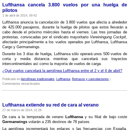
la
Lufthansa cancela 3.800 vuelos por una huelga de
mayor
pilotos
competencia
1 de abril de 2014, 09:42
Lufthansa anuncia la cancelación de 3.800 vuelos que afecta a alrededor
de 425.000 pasajeros, durante la huelga de pilotos que estos llevarán a
cabo desde el próximo miércoles hasta el viernes. Las tres jornadas de
protestas, convocadas por el sindicato mayoritario
Vereiningung Cockpit
,
afectarán principalmente a los vuelos operados por Lufthansa, Lufthansa
Cargo y Germanwings.
Durante los 3 dí­as de huelga, Lufthansa sólo operará unos 500 vuelos de
corta y media distancia mientras que cancelará sus trayectos
intercontinentales así­ como la mayorí­a de vuelos de carga.
¿Qué vuelos cancelará la aerolí­nea Lufthansa entre el 2 y el 4 de abril?
Publicado en
Aerolíneas tradicionales
,
Lufthansa
,
Retrasos y cancelaciones
|
en
Comentarios desactivados
Lufthansa
cancela
3.800
vuelos
Lufthansa extiende su red de cara al verano
por
27 de marzo de 2014, 11:28
una
huelga
De cara a la temporada de verano
Lufthansa
y su filial de bajo coste
de
Germanwings
volarán a 235 destinos de 78 paí­ses.
pilotos
La aerolí­nea incrementará los enlaces y las frecuencias con España,