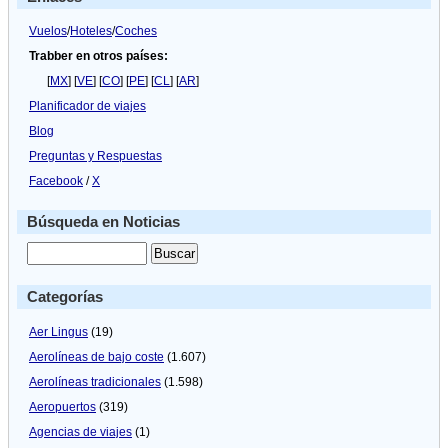
Berlí­
n
Vuelos
/
Hoteles
/
Coches
Trabber en otros países:
[
MX
] [
VE
] [
CO
] [
PE
] [
CL
] [
AR
]
Planificador de viajes
Blog
Preguntas y Respuestas
Facebook
/
X
Búsqueda en Noticias
Categorías
Aer Lingus
(19)
Aerolíneas de bajo coste
(1.607)
Aerolíneas tradicionales
(1.598)
Aeropuertos
(319)
Agencias de viajes
(1)