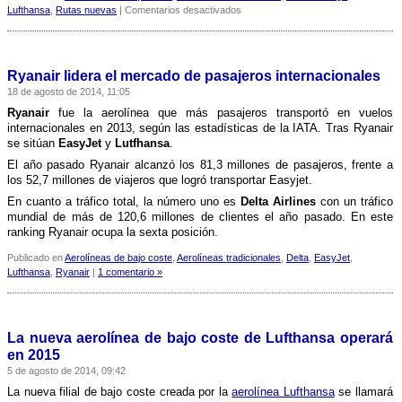
en
Lufthansa
,
Rutas nuevas
|
Comentarios desactivados
Lufthansa
vuelve
a
las
Ryanair lidera el mercado de pasajeros internacionales
Islas
18 de agosto de 2014, 11:05
Canarias
Ryanair
fue la aerolí­nea que más pasajeros transportó en vuelos
internacionales en 2013, según las estadí­sticas de la IATA. Tras Ryanair
se sitúan
EasyJet
y
Lutfhansa
.
El año pasado Ryanair alcanzó los 81,3 millones de pasajeros, frente a
los 52,7 millones de viajeros que logró transportar Easyjet.
En cuanto a tráfico total, la número uno es
Delta Airlines
con un tráfico
mundial de más de 120,6 millones de clientes el año pasado. En este
ranking Ryanair ocupa la sexta posición.
Publicado en
Aerolíneas de bajo coste
,
Aerolíneas tradicionales
,
Delta
,
EasyJet
,
Lufthansa
,
Ryanair
|
1 comentario »
La nueva aerolí­nea de bajo coste de Lufthansa operará
en 2015
5 de agosto de 2014, 09:42
La nueva filial de bajo coste creada por la
aerolí­nea Lufthansa
se llamará