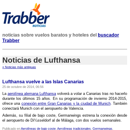
noticias sobre vuelos baratos y hoteles del
buscador
Trabber
Noticias de Lufthansa
« Noticias más antiguas
Lufthansa vuelve a las Islas Canarias
25 de octubre de 2014, 06:56
La
aerolí­nea alemana Lufthansa
volverá a volar a Canarias tras no hacerlo
durante los últimos 15 años. En su programación de invierno 2014-2015,
ofrece una
conexión entre Gran Canarias y la ciudad de Munich
. También
conectará Munich con el aeropuerto de Valencia.
Además, su filial de bajo coste, Germanwings estrena la conexión desde
el aeropuerto de Dí¼sseldorf al de Málaga, con dos vuelos semanales.
Publicado en
Aerolíneas de bajo coste
,
Aerolíneas tradicionales
,
Germanwings
,