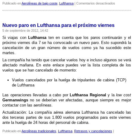
en
Publicado en
Aerolíneas de bajo coste
,
Lufthansa
|
Comentarios desactivados
Lufthansa
crea
una
nueva
Nuevo paro en Lufthansa para el próximo viernes
aerolí­
5 de septiembre de 2012, 14:42
nea
de
Si viajas con
Lufthansa
ten en cuenta que los paros continuarán y el
bajo
próximo viernes dí­a 7 se ha convocado un nuevo paro. Esto supondrá la
coste
cancelación de un gran número de vuelos como ya ha sucedido este
martes.
La compañí­a ha tenido que cancelar vuelos hoy e incluso algunos se verá
afectado mañana. En este enlace puedes ver la lista completa de los
vuelos que se han cancelado de momento:
Vuelos cancelados por la huelga de tripulantes de cabina (TCP)
de Lufthansa
Las operaciones llevadas a cabo por
Lufthansa Regional
y la
low cost
Germanwings
no se deberí­an ver afectadas, aunque siempre es mejor
contactar con las aerolí­neas.
Actualización: La compañí­a aérea alemana Lufthansa ha cancelado las
dos terceras partes de sus 1.800 vuelos programados para este viernes
ante la huelga de 24 horas del personal de cabina.
Publicado en
Aerolíneas tradicionales
,
Lufthansa
,
Retrasos y cancelaciones
|