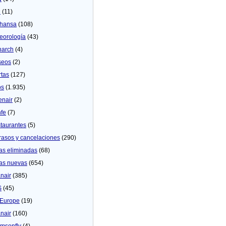
U
(11)
thansa
(108)
eorologí­a
(43)
arch
(4)
seos
(2)
rtas
(127)
os
(1.935)
enair
(2)
fe
(7)
taurantes
(5)
rasos y cancelaciones
(290)
as eliminadas
(68)
as nuevas
(654)
nair
(385)
S
(45)
Europe
(19)
nair
(160)
msonfly
(4)