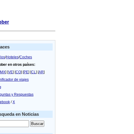
bber
laces
los
/
Hoteles
/
Coches
bber en otros países:
MX
] [
VE
] [
CO
] [
PE
] [
CL
] [
AR
]
nificador de viajes
g
guntas y Respuestas
ebook
/
X
queda en Noticias