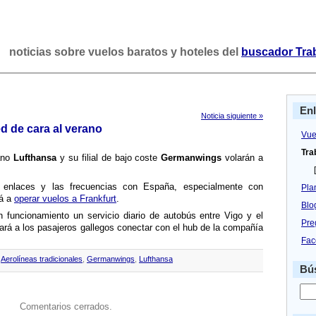
noticias sobre vuelos baratos y hoteles del
buscador Tra
En
Noticia siguiente »
d de cara al verano
Vue
Tra
ano
Lufthansa
y su filial de bajo coste
Germanwings
volarán a
[
os enlaces y las frecuencias con España, especialmente con
Pla
rá a
operar vuelos a Frankfurt
.
Blo
n funcionamiento un servicio diario de autobús entre Vigo y el
Pre
tará a los pasajeros gallegos conectar con el hub de la compañí­a
Fac
,
Aerolíneas tradicionales
,
Germanwings
,
Lufthansa
Bús
Comentarios cerrados.