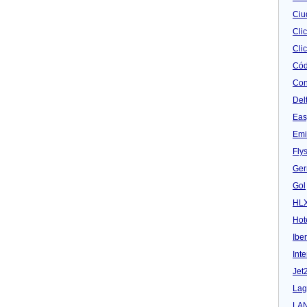
Ciu
Cli
Clic
Cód
Con
Del
Eas
Emi
Fly
Ger
Gol
HL
Hot
Iber
Inte
Jet
Lag
LA