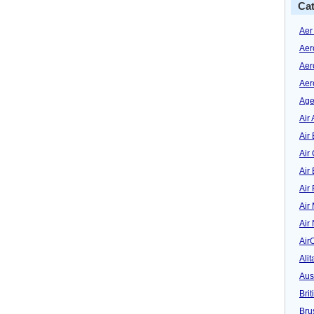
Cat
Aer
Aer
Aer
Aer
Age
Air 
Air 
Air
Air
Air
Air
Air
Air
Alit
Aus
Bri
Bru