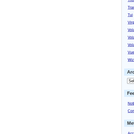
Tra
Tui
Virg
Vol
Vol
Vol
Vue
Wiz
Ar
Fe
Not
Com
Me
Acc