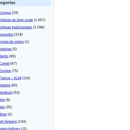
egorías
 Lingus
(19)
olíneas de bajo coste
(1.607)
olíneas tradicionales
(1.598)
opuertos
(319)
ncias de viajes
(1)
Asturias
(5)
Berlin
(95)
 Comet
(67)
 Europa
(75)
 France – KLM
(116)
 Madrid
(80)
 Nostrum
(53)
One
(6)
alia
(35)
trian
(2)
tish Airways
(134)
ssels Airlines
(11)