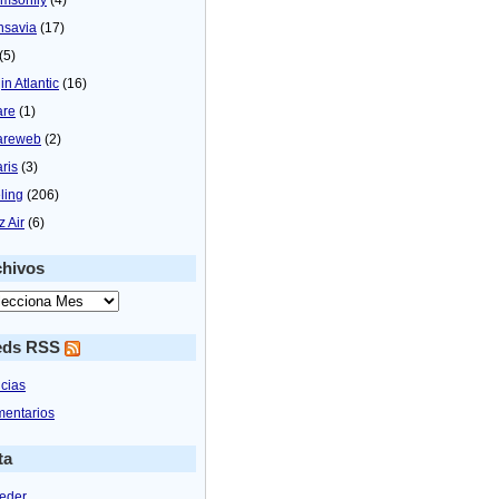
nsavia
(17)
(5)
in Atlantic
(16)
are
(1)
areweb
(2)
aris
(3)
ling
(206)
z Air
(6)
chivos
eds RSS
icias
entarios
ta
eder