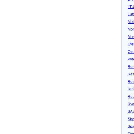
LT
Luf
Met
Mon
Mu
Ofe
Otr
Pyr
Ren
Res
Ret
Rut
Rut
Rya
SA
Sky
Spa
Tho