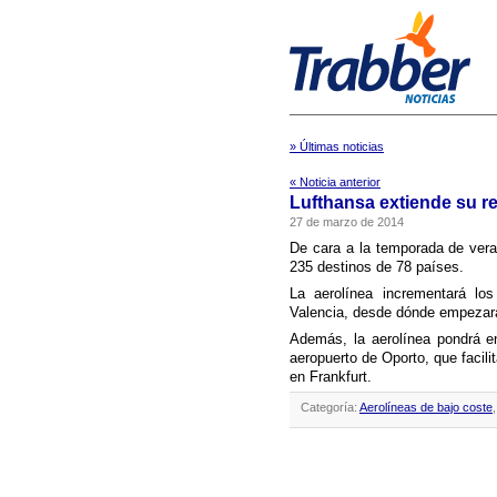
» Últimas noticias
« Noticia anterior
Lufthansa extiende su re
27 de marzo de 2014
De cara a la temporada de ver
235 destinos de 78 paí­ses.
La aerolí­nea incrementará l
Valencia, desde dónde empeza
Además, la aerolí­nea pondrá e
aeropuerto de Oporto, que facili
en Frankfurt.
Categoría:
Aerolíneas de bajo coste