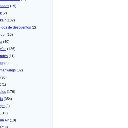
dades
(19)
ck
(2)
kair
(102)
igos de descuentos
(2)
dor
(15)
ta
(40)
yJet
(126)
rates
(11)
sur
(3)
manwings
(32)
(30)
X
(1)
eles
(176)
ia
(354)
rjet
(3)
2
(19)
un Air
(10)
N
(14)