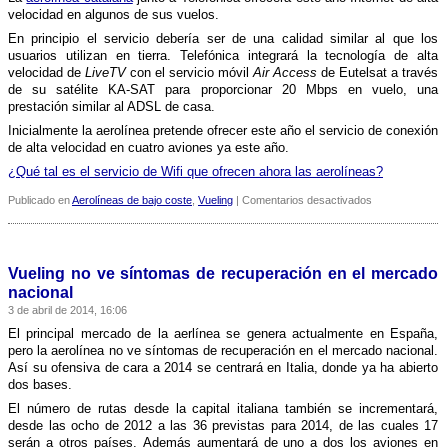
velocidad en algunos de sus vuelos.
En principio el servicio deberí­a ser de una calidad similar al que los
usuarios utilizan en tierra. Telefónica integrará la tecnologí­a de alta
velocidad de
LiveTV
con el servicio móvil
Air Access
de Eutelsat a través
de su satélite KA-SAT para proporcionar 20 Mbps en vuelo, una
prestación similar al ADSL de casa.
Inicialmente la aerolí­nea pretende ofrecer este año el servicio de conexión
de alta velocidad en cuatro aviones ya este año.
¿Qué tal es el servicio de Wifi que ofrecen ahora las aerolí­neas?
en
Publicado en
Aerolíneas de bajo coste
,
Vueling
|
Comentarios desactivados
Vueling
instalará
wifi
por
Vueling no ve sí­ntomas de recuperación en el mercado
satélite
nacional
en
3 de abril de 2014, 16:06
sus
aviones
El principal mercado de la aerlí­nea se genera actualmente en España,
pero la aerolí­nea no ve sí­ntomas de recuperación en el mercado nacional.
Así­ su ofensiva de cara a 2014 se centrará en Italia, donde ya ha abierto
dos bases.
El número de rutas desde la capital italiana también se incrementará,
desde las ocho de 2012 a las 36 previstas para 2014, de las cuales 17
serán a otros paí­ses. Además aumentará de uno a dos los aviones en