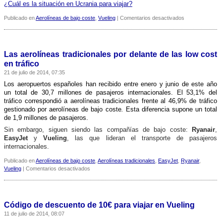
¿Cuál es la situación en Ucrania para viajar?
en
Publicado en
Aerolíneas de bajo coste
,
Vueling
|
Comentarios desactivados
Vueling
seguirá
volando
de
Las aerolí­neas tradicionales por delante de las low cost
Barcelona
en tráfico
a
21 de julio de 2014, 07:35
Kiev
Los aeropuertos españoles han recibido entre enero y junio de este año
un total de 30,7 millones de pasajeros internacionales. El 53,1% del
tráfico correspondió a aerolí­neas tradicionales frente al 46,9% de tráfico
gestionado por aerolí­neas
de bajo coste
.
Esta diferencia supone un total
de 1,9 millones de pasajeros.
Sin embargo, siguen siendo las compañí­as de bajo coste:
Ryanair
,
EasyJet
y
Vueling
, las que lideran el transporte de pasajeros
internacionales.
Publicado en
Aerolíneas de bajo coste
,
Aerolíneas tradicionales
,
EasyJet
,
Ryanair
,
en
Vueling
|
Comentarios desactivados
Las
aerolí­
neas
tradicionales
Código de descuento de 10€ para viajar en Vueling
por
11 de julio de 2014, 08:07
delante