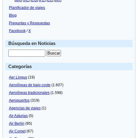
[
MX
] [
VE
] [
CO
] [
PE
] [
CL
] [
AR
]
Planificador de viajes
Blog
Preguntas y Respuestas
Facebook
/
X
Búsqueda en Noticias
Categorías
Aer Lingus
(19)
Aerolíneas de bajo coste
(1.607)
Aerolíneas tradicionales
(1.598)
Aeropuertos
(319)
Agencias de viajes
(1)
Air Asturias
(5)
Air Berlin
(95)
Air Comet
(67)