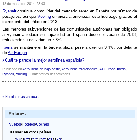
para
18 de marzo de 2014, 23:03
los
cuartos
Ryanair
continua como lí­der del mercado aéreo en España por número de
de
pasajeros, aunque
Vueling
empieza a amenazar este liderazgo gracias al
final
incremento del tráfico en 2013.
del
Las menores subvenciones de las comunidades autónomas han obligado
Sevilla
a Ryanair a reducir su capacidad en España desde el verano de 2013,
FC
reduciendo su actividad un 7,8%.
Iberia
se mantiene en la tercera plaza, pese a caer un 3,4%, por delante
de
Air Europa
.
¿Cuál te parece la mejor aerolí­nea española?
Publicado en
Aerolíneas de bajo coste
,
Aerolíneas tradicionales
,
Air Europa
,
Iberia
,
en
Ryanair
,
Vueling
|
Comentarios desactivados
Vueling
amenaza
el
liderazgo
« Noticias más antiguas
de
Ryanair
Enlaces
Vuelos
/
Hoteles
/
Coches
Trabber en otros países: