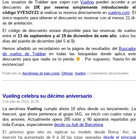
de
Los usuarios de Trabber que viajen con
Vueling
pueden acceder a un
las
descuento de
10€ por reserva simplemente introduciendo el
low
código VYESOYZ1
al realizar la reserva directamente en
vueling.com
. El
cost
único requisito para obtener el descuento es reservar con al menos 21 dí­
en
as de antelación.
tráfico
El código de descuento estará disponible para las reservas de vuelos
entre el
13 de septiembre y el 19 de diciembre de este año
, salvo los
dí­as del puente de diciembre (del 5 al 9).
Hemos añadido un recordatorio en la página de resultados del
Buscador
de vuelos de Trabber
en todas las búsquedas donde aplica este
descuento para que nadie se lo pierda
. Por supuesto, !hasta fin de
existencias!
en
Publicado en
Aerolíneas de bajo coste
,
Ofertas
,
Vueling
|
Comentarios desactivados
Código
de
descue
de
Vueling celebra su décimo aniversario
10€
2 de julio de 2014, 16:39
para
viajar
La aerolí­nea
Vueling
cumple ahora 10 años desde su lanzamiento. La
en
lowcost
, que ahora pertenece al grupo IAG, se inició con cuatro rutas y
Vuelin
dos aviones. Actualmente opera 285 rutas y 90 aparatos repartidos por
toda Europa, especialmente
desde su
hub
de Barcelona
.
El próximo gran reto es replicar su modelo desde Roma. Asi, la
lowcost
ha aumentado de 8 a 34 las rutas operadas
desde el principal