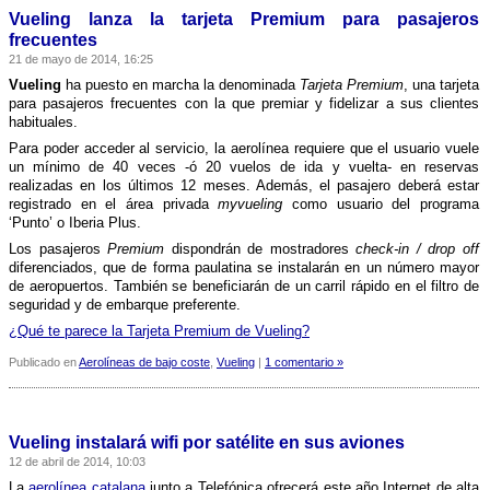
Bilbao
Vueling lanza la tarjeta Premium para pasajeros
frecuentes
21 de mayo de 2014, 16:25
Vueling
ha puesto en marcha la denominada
Tarjeta Premium
, una tarjeta
para pasajeros frecuentes con la que premiar y fidelizar a sus clientes
habituales.
Para poder acceder al servicio, la aerolí­nea requiere que el usuario vuele
un mí­nimo de 40 veces -ó 20 vuelos de ida y vuelta- en reservas
realizadas en los últimos 12 meses. Además, el pasajero deberá estar
registrado en el área privada
myvueling
como usuario del programa
‘Punto’ o Iberia Plus.
Los pasajeros
Premium
dispondrán de mostradores
check-in / drop off
diferenciados, que de forma paulatina se instalarán en un número mayor
de aeropuertos. También se beneficiarán de un carril rápido en el filtro de
seguridad y de embarque preferente.
¿Qué te parece la Tarjeta Premium de Vueling?
Publicado en
Aerolíneas de bajo coste
,
Vueling
|
1 comentario »
Vueling instalará wifi por satélite en sus aviones
12 de abril de 2014, 10:03
La
aerolí­nea catalana
junto a Telefónica ofrecerá este año Internet de alta