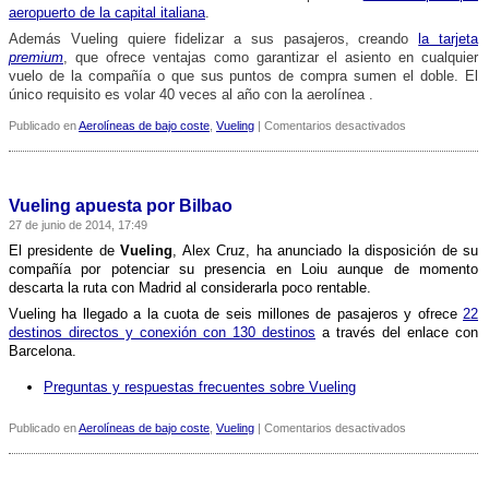
aeropuerto de la capital italiana
.
Además Vueling quiere fidelizar a sus pasajeros, creando
la tarjeta
premium
, que ofrece ventajas como garantizar el asiento en cualquier
vuelo de la compañí­a o que sus puntos de compra sumen el doble. El
único requisito es volar 40 veces al año con la aerolí­nea .
en
Publicado en
Aerolíneas de bajo coste
,
Vueling
|
Comentarios desactivados
Vueling
celebra
su
décimo
Vueling apuesta por Bilbao
aniversario
27 de junio de 2014, 17:49
El presidente de
Vueling
, Alex Cruz, ha anunciado la disposición de su
compañí­a por potenciar su presencia en Loiu aunque de momento
descarta la ruta con Madrid al considerarla poco rentable.
Vueling ha llegado a la cuota de seis millones de pasajeros y ofrece
22
destinos directos y conexión con 130 destinos
a través del enlace con
Barcelona.
Preguntas y respuestas frecuentes sobre Vueling
en
Publicado en
Aerolíneas de bajo coste
,
Vueling
|
Comentarios desactivados
Vueling
apuesta
por