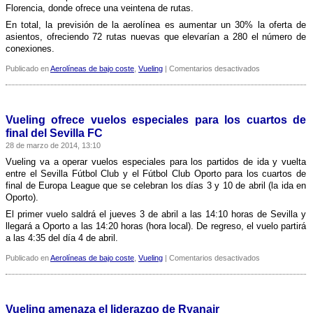
Florencia, donde ofrece una veintena de rutas.
En total, la previsión de la aerolí­nea es aumentar un 30% la oferta de
asientos, ofreciendo 72 rutas nuevas que elevarí­an a 280 el número de
conexiones.
en
Publicado en
Aerolíneas de bajo coste
,
Vueling
|
Comentarios desactivados
Vueling
no
ve
sí­
Vueling ofrece vuelos especiales para los cuartos de
ntomas
final del Sevilla FC
de
28 de marzo de 2014, 13:10
recuperación
en
Vueling va a operar vuelos especiales para los partidos de ida y vuelta
el
entre el Sevilla Fútbol Club y el Fútbol Club Oporto para los cuartos de
mercado
final de Europa League que se celebran los dí­as 3 y 10 de abril (la ida en
nacional
Oporto).
El primer vuelo saldrá el jueves 3 de abril a las 14:10 horas de Sevilla y
llegará a Oporto a las 14:20 horas (hora local). De regreso, el vuelo partirá
a las 4:35 del dí­a 4 de abril.
en
Publicado en
Aerolíneas de bajo coste
,
Vueling
|
Comentarios desactivados
Vueling
ofrece
vuelos
especiales
Vueling amenaza el liderazgo de Ryanair