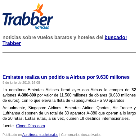
noticias sobre vuelos baratos y hoteles del
buscador
Trabber
Emirates realiza un pedido a Airbus por 9.630 millones
9 de junio de 2010, 16:08
La aerolí­nea Emirates Airlines firmó ayer con Airbus la compra de
32
aviones
A-380-800
por valor de 11.500 millones de dólares (9.630 millones
de euros), con lo que eleva la flota de «
superjumbos
» a 90 aparatos.
Actualmente, Singapore Airlines, Emirates Airline, Qantas, Air France y
Lufthansa disponen de un total de 30 aparatos A-380 que operan a lo largo
de 20 rutas. Estas rutas, a su vez, cubren 18 destinos internacionales.
fuente:
Cinco Dí­as.com
en
Publicado en
Aerolíneas tradicionales
|
Comentarios desactivados