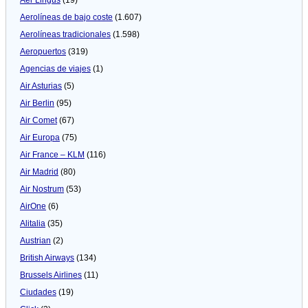
Aerolíneas de bajo coste
(1.607)
Aerolíneas tradicionales
(1.598)
Aeropuertos
(319)
Agencias de viajes
(1)
Air Asturias
(5)
Air Berlin
(95)
Air Comet
(67)
Air Europa
(75)
Air France – KLM
(116)
Air Madrid
(80)
Air Nostrum
(53)
AirOne
(6)
Alitalia
(35)
Austrian
(2)
British Airways
(134)
Brussels Airlines
(11)
Ciudades
(19)