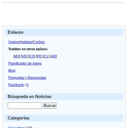
Emirates
realiza
un
pedido
a
Airbus
por
Enlaces
9.630
millones
Vuelos
/
Hoteles
/
Coches
Trabber en otros países:
[
MX
] [
VE
] [
CO
] [
PE
] [
CL
] [
AR
]
Planificador de viajes
Blog
Preguntas y Respuestas
Facebook
/
X
Búsqueda en Noticias
Categorías
Aer Lingus
(19)