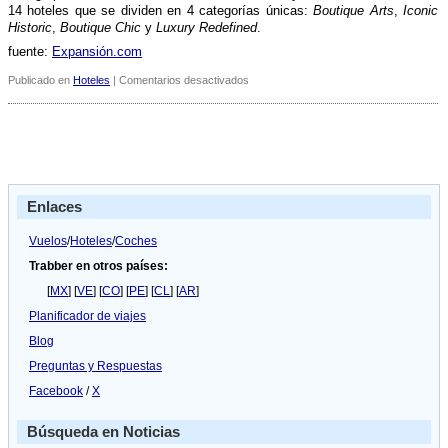
14 hoteles que se dividen en 4 categorí­as únicas:
Boutique Arts
,
Iconic
Historic
,
Boutique Chic
y
Luxury Redefined
.
fuente:
Expansión.com
en
Publicado en
Hoteles
|
Comentarios desactivados
Cuatro
hoteles
de
cinco
estrellas
de
AC
Enlaces
se
incorporan
a
Vuelos
/
Hoteles
/
Coches
Autograph
Trabber en otros países:
de
Marriot
[
MX
] [
VE
] [
CO
] [
PE
] [
CL
] [
AR
]
Planificador de viajes
Blog
Preguntas y Respuestas
Facebook
/
X
Búsqueda en Noticias