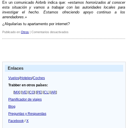
En un comunicado Airbnb indica que: «
estamos horrorizados al conocer
esta situación y vamos a trabajar con las autoridades locales para
investigar el hecho. Estamos ofreciendo apoyo continuo a los
arrendadores.»
¿Alquilarí­as tu apartamento por internet?
en
Publicado en
Otros
|
Comentarios desactivados
Apartamento
alquilado
en
Airbnb
utilizado
como
burdel
Enlaces
Vuelos
/
Hoteles
/
Coches
Trabber en otros países:
[
MX
] [
VE
] [
CO
] [
PE
] [
CL
] [
AR
]
Planificador de viajes
Blog
Preguntas y Respuestas
Facebook
/
X