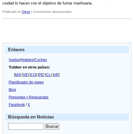
ciudad lo hacen con el objetivo de fumar marihuana.
en
Publicado en
Otros
|
Comentarios desactivados
El
cannabis
seguirá
permitido
en
ímsterdam
para
Enlaces
los
turistas
Vuelos
/
Hoteles
/
Coches
Trabber en otros países:
[
MX
] [
VE
] [
CO
] [
PE
] [
CL
] [
AR
]
Planificador de viajes
Blog
Preguntas y Respuestas
Facebook
/
X
Búsqueda en Noticias