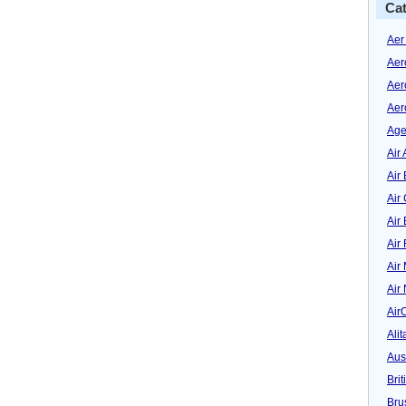
Cat
Aer
Aer
Aer
Aer
Age
Air 
Air 
Air
Air
Air
Air
Air
Air
Alit
Aus
Bri
Bru