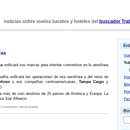
noticias sobre vuelos baratos y hoteles del
buscador Tra
En
cas
Vue
Tra
ca
unificará sus marcas para intentar convertirse en la aerolí­nea
[
ñí­a unificará las operaciones de esa aerolí­nea y del resto de
Pla
rlines
y sus compañí­as centroamericanas,
Tampa Cargo
y
Blo
).
Pre
a más de cien destinos de 25 paí­ses de América y Europa. La
nza
Star Alliance
.
Fac
en
Comentarios desactivados
Bús
Avianca
unifica
sus
marcas