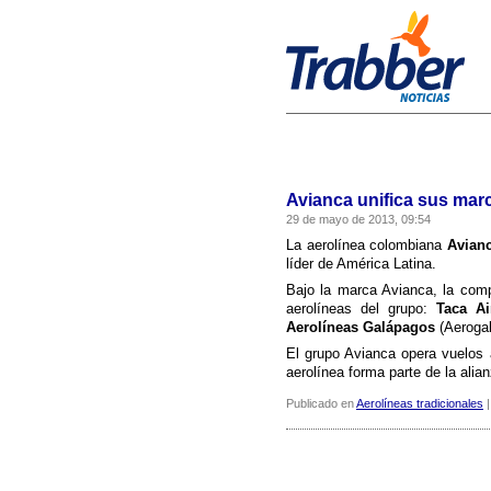
Avianca unifica sus mar
29 de mayo de 2013, 09:54
La aerolí­nea colombiana
Avian
lí­der de América Latina.
Bajo la marca Avianca, la compa
aerolí­neas del grupo:
Taca Ai
Aerolí­neas Galápagos
(Aerogal
El grupo Avianca opera vuelos 
aerolí­nea forma parte de la alia
Publicado en
Aerolíneas tradicionales
|