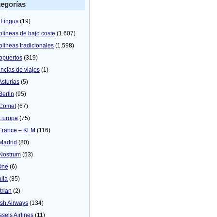
egorías
 Lingus
(19)
olíneas de bajo coste
(1.607)
olíneas tradicionales
(1.598)
opuertos
(319)
ncias de viajes
(1)
Asturias
(5)
Berlin
(95)
 Comet
(67)
 Europa
(75)
 France – KLM
(116)
 Madrid
(80)
 Nostrum
(53)
One
(6)
alia
(35)
trian
(2)
tish Airways
(134)
ssels Airlines
(11)