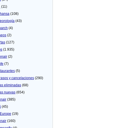
U
(11)
thansa
(108)
eorologí­a
(43)
arch
(4)
seos
(2)
rtas
(127)
os
(1.935)
enair
(2)
fe
(7)
taurantes
(5)
rasos y cancelaciones
(290)
as eliminadas
(68)
as nuevas
(654)
nair
(385)
S
(45)
Europe
(19)
nair
(160)
msonfly
(4)