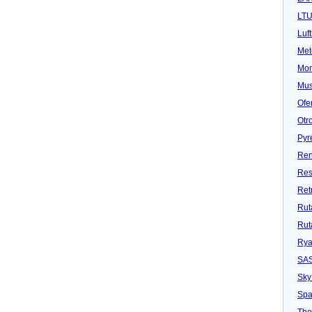
LT
Luf
Met
Mon
Mu
Ofe
Otr
Pyr
Ren
Res
Ret
Rut
Rut
Rya
SA
Sky
Spa
Tho