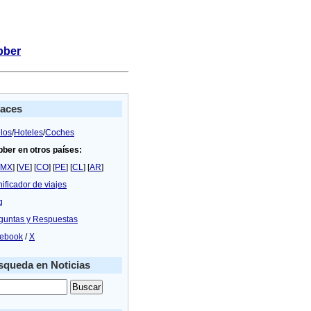
bber
laces
los
/
Hoteles
/
Coches
bber en otros países:
MX
] [
VE
] [
CO
] [
PE
] [
CL
] [
AR
]
nificador de viajes
g
guntas y Respuestas
ebook
/
X
queda en Noticias