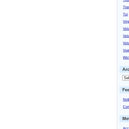
Tra
Tui
Virg
Vol
Vol
Vol
Vue
Wiz
Ar
Fe
Not
Com
Me
Acc