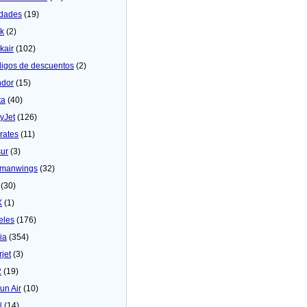
dades
(19)
ck
(2)
kair
(102)
igos de descuentos
(2)
dor
(15)
ta
(40)
yJet
(126)
rates
(11)
sur
(3)
manwings
(32)
(30)
X
(1)
eles
(176)
ia
(354)
rjet
(3)
2
(19)
un Air
(10)
N
(14)