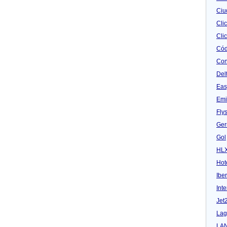
Ciu
Cli
Clic
Cód
Con
Del
Eas
Emi
Fly
Ger
Gol
HL
Hot
Iber
Inte
Jet
Lag
LA