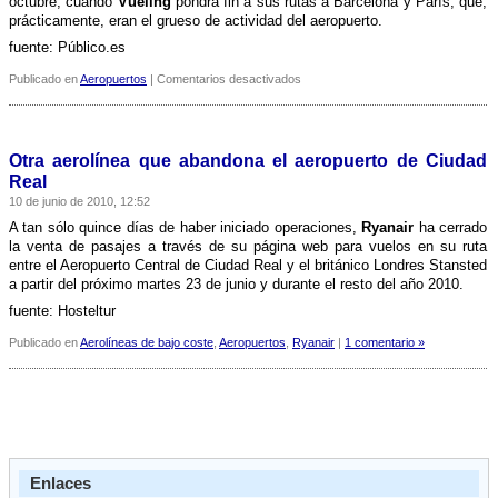
octubre, cuando
Vueling
pondrá fin a sus rutas a Barcelona y Parí­s, que,
prácticamente, eran el grueso de actividad del aeropuerto.
fuente: Público.es
en
Publicado en
Aeropuertos
|
Comentarios desactivados
Cierra
el
aeropuerto
de
Otra aerolí­nea que abandona el aeropuerto de Ciudad
Ciudad
Real
Real
10 de junio de 2010, 12:52
A tan sólo quince dí­as de haber iniciado operaciones,
Ryanair
ha cerrado
la venta de pasajes a través de su página web para vuelos en su ruta
entre el Aeropuerto Central de Ciudad Real y el británico Londres Stansted
a partir del próximo martes 23 de junio y durante el resto del año 2010.
fuente: Hosteltur
Publicado en
Aerolíneas de bajo coste
,
Aeropuertos
,
Ryanair
|
1 comentario »
Enlaces