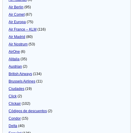
Air Berlin
(95)
Air Comet
(67)
Air Europa
(75)
Air France – KLM
(116)
Air Madrid
(80)
Air Nostrum
(53)
AirOne
(6)
Alitalia
(35)
Austrian
(2)
British Airways
(134)
Brussels Airlines
(11)
Ciudades
(19)
Click
(2)
Clickair
(102)
Códigos de descuentos
(2)
Condor
(15)
Delta
(40)