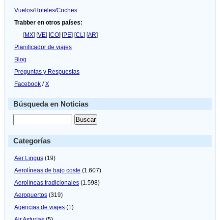
Vuelos
/
Hoteles
/
Coches
Trabber en otros países:
[
MX
] [
VE
] [
CO
] [
PE
] [
CL
] [
AR
]
Planificador de viajes
Blog
Preguntas y Respuestas
Facebook
/
X
Búsqueda en Noticias
Categorías
Aer Lingus
(19)
Aerolíneas de bajo coste
(1.607)
Aerolíneas tradicionales
(1.598)
Aeropuertos
(319)
Agencias de viajes
(1)
Air Asturias
(5)