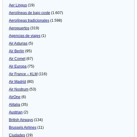
Aer Lingus
(19)
Aerolíneas de bajo coste
(1.607)
Aerolíneas tradicionales
(1.598)
Aeropuertos
(319)
Agencias de viajes
(1)
Air Asturias
(5)
Air Berlin
(95)
Air Comet
(67)
Air Europa
(75)
Air France – KLM
(116)
Air Madrid
(80)
Air Nostrum
(53)
AirOne
(6)
Alitalia
(35)
Austrian
(2)
British Airways
(134)
Brussels Airlines
(11)
Ciudades
(19)