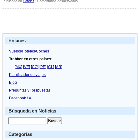
en
Publicado en
Hoteles
|
Comentarios desactivados
Custo
Barcelona
proyecta
su
propia
cadena
de
Enlaces
hoteles
Vuelos
/
Hoteles
/
Coches
Trabber en otros países:
[
MX
] [
VE
] [
CO
] [
PE
] [
CL
] [
AR
]
Planificador de viajes
Blog
Preguntas y Respuestas
Facebook
/
X
Búsqueda en Noticias
Categorías