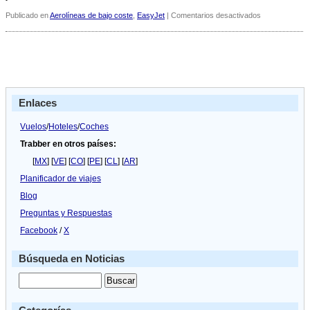
en
Publicado en
Aerolíneas de bajo coste
,
EasyJet
|
Comentarios desactivados
El
fundador
de
EasyJet
abrirá
ahora
una
Enlaces
cadena
de
supermercado
Vuelos
/
Hoteles
/
Coches
Trabber en otros países:
[
MX
] [
VE
] [
CO
] [
PE
] [
CL
] [
AR
]
Planificador de viajes
Blog
Preguntas y Respuestas
Facebook
/
X
Búsqueda en Noticias