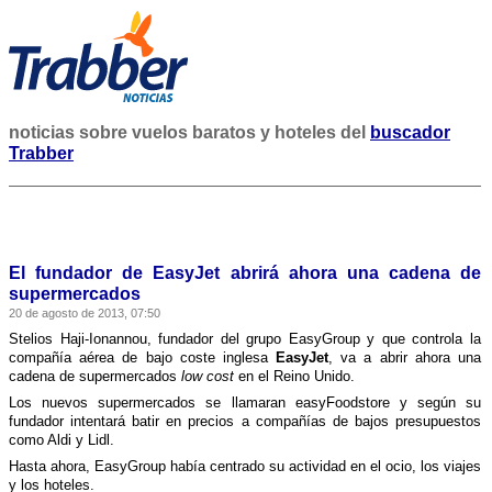
noticias sobre vuelos baratos y hoteles del
buscador
Trabber
El fundador de EasyJet abrirá ahora una cadena de
supermercados
20 de agosto de 2013, 07:50
Stelios Haji-Ionannou, fundador del grupo EasyGroup y que controla la
compañí­a aérea de bajo coste inglesa
EasyJet
, va a abrir ahora una
cadena de supermercados
low cost
en el Reino Unido.
Los nuevos supermercados se llamaran easyFoodstore y según su
fundador intentará batir en precios a compañí­as de bajos presupuestos
como Aldi y Lidl.
Hasta ahora, EasyGroup habí­a centrado su actividad en el ocio, los viajes
y los hoteles.