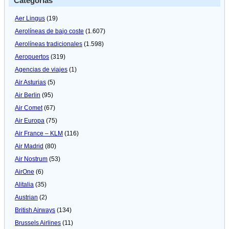
Categorías
Aer Lingus
(19)
Aerolíneas de bajo coste
(1.607)
Aerolíneas tradicionales
(1.598)
Aeropuertos
(319)
Agencias de viajes
(1)
Air Asturias
(5)
Air Berlin
(95)
Air Comet
(67)
Air Europa
(75)
Air France – KLM
(116)
Air Madrid
(80)
Air Nostrum
(53)
AirOne
(6)
Alitalia
(35)
Austrian
(2)
British Airways
(134)
Brussels Airlines
(11)