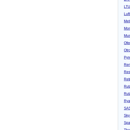
LT
Luf
Met
Mon
Mu
Ofe
Otr
Pyr
Ren
Res
Ret
Rut
Rut
Rya
SA
Sky
Spa
Tho