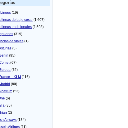
egorías
 Lingus
(19)
olíneas de bajo coste
(1.607)
olíneas tradicionales
(1.598)
opuertos
(319)
ncias de viajes
(1)
Asturias
(5)
Berlin
(95)
 Comet
(67)
 Europa
(75)
 France – KLM
(116)
 Madrid
(80)
 Nostrum
(53)
One
(6)
alia
(35)
trian
(2)
tish Airways
(134)
ssels Airlines
(11)