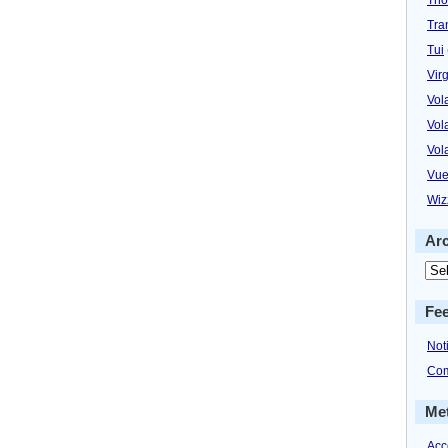
Tra
Tui
Virg
Vol
Vol
Vol
Vue
Wiz
Ar
Fe
Not
Com
Me
Acc