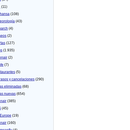
U
(11)
thansa
(108)
eorologí­a
(43)
arch
(4)
seos
(2)
rtas
(127)
os
(1.935)
enair
(2)
fe
(7)
taurantes
(5)
rasos y cancelaciones
(290)
as eliminadas
(68)
as nuevas
(654)
nair
(385)
S
(45)
Europe
(19)
nair
(160)
msonfly
(4)