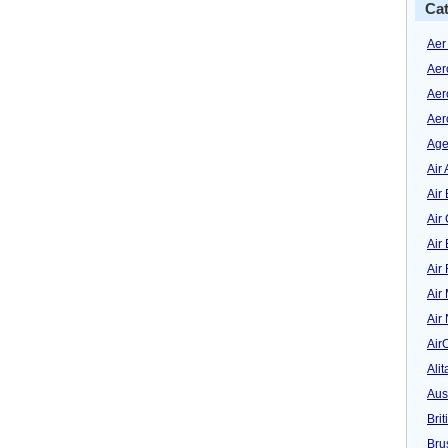
Cat
Aer
Aer
Aer
Aer
Age
Air 
Air 
Air
Air
Air
Air
Air
Air
Alit
Aus
Bri
Bru