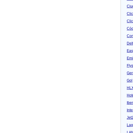
Ciu
Cli
Clic
Cód
Con
Del
Eas
Emi
Fly
Ger
Gol
HL
Hot
Iber
Inte
Jet
Lag
LA