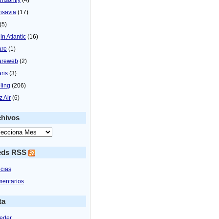
nsavia
(17)
(5)
in Atlantic
(16)
are
(1)
areweb
(2)
aris
(3)
ling
(206)
z Air
(6)
chivos
eds RSS
icias
entarios
ta
eder