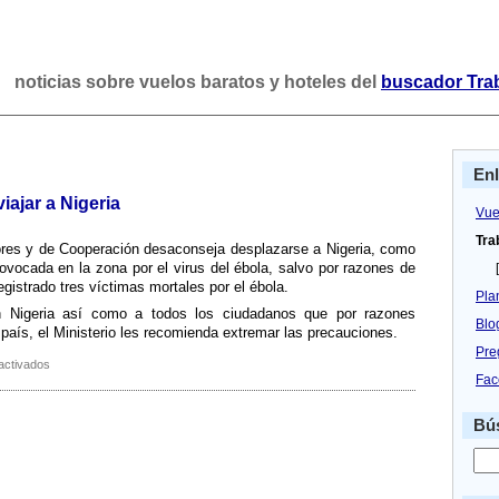
noticias sobre vuelos baratos y hoteles del
buscador Tra
En
iajar a Nigeria
Vue
Tra
iores y de Cooperación desaconseja desplazarse a Nigeria, como
vocada en la zona por el virus del ébola, salvo por razones de
[
gistrado tres ví­ctimas mortales por el ébola.
Pla
n Nigeria así­ como a todos los ciudadanos que por razones
Blo
 paí­s, el Ministerio les recomienda extremar las precauciones.
Pre
en
activados
Fac
Exteriores
desaconseja
viajar
Bús
a
Nigeria