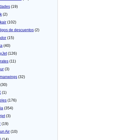
dades
(19)
ck
(2)
kair
(102)
igos de descuentos
(2)
dor
(15)
ta
(40)
yJet
(126)
rates
(11)
sur
(3)
manwings
(32)
(30)
X
(1)
eles
(176)
ia
(354)
rjet
(3)
2
(19)
un Air
(10)
N
(14)