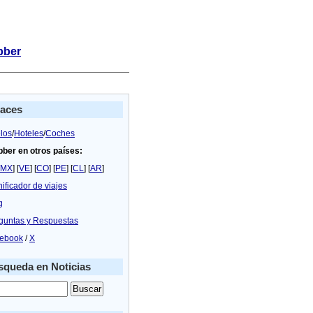
bber
laces
los
/
Hoteles
/
Coches
bber en otros países:
MX
] [
VE
] [
CO
] [
PE
] [
CL
] [
AR
]
nificador de viajes
g
guntas y Respuestas
ebook
/
X
queda en Noticias