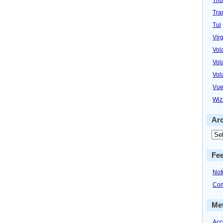
Tra
Tui
Virg
Vol
Vol
Vol
Vue
Wiz
Ar
Fe
Not
Com
Me
Acc