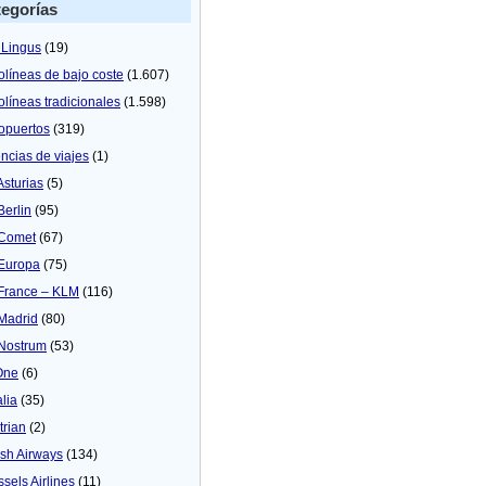
egorías
 Lingus
(19)
olíneas de bajo coste
(1.607)
olíneas tradicionales
(1.598)
opuertos
(319)
ncias de viajes
(1)
Asturias
(5)
Berlin
(95)
 Comet
(67)
 Europa
(75)
 France – KLM
(116)
 Madrid
(80)
 Nostrum
(53)
One
(6)
alia
(35)
trian
(2)
tish Airways
(134)
ssels Airlines
(11)