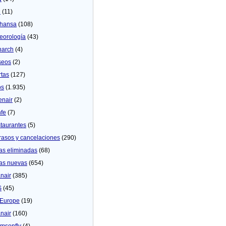
U
(11)
thansa
(108)
eorologí­a
(43)
arch
(4)
seos
(2)
rtas
(127)
os
(1.935)
enair
(2)
fe
(7)
taurantes
(5)
rasos y cancelaciones
(290)
as eliminadas
(68)
as nuevas
(654)
nair
(385)
S
(45)
Europe
(19)
nair
(160)
msonfly
(4)