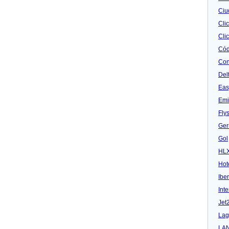
Ciu
Cli
Clic
Cód
Con
Del
Eas
Emi
Fly
Ger
Gol
HL
Hot
Iber
Inte
Jet
Lag
LA