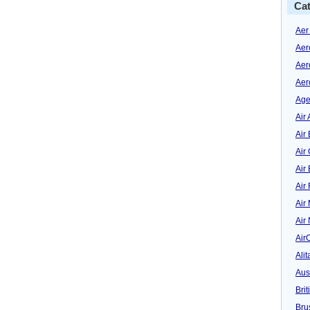
Cat
Aer
Aer
Aer
Aer
Age
Air 
Air 
Air
Air
Air
Air
Air
Air
Alit
Aus
Bri
Bru