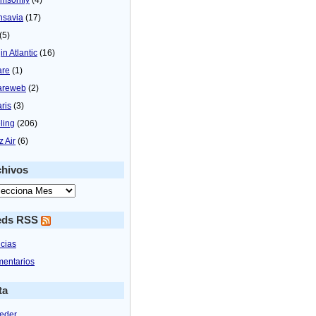
nsavia
(17)
(5)
in Atlantic
(16)
are
(1)
areweb
(2)
aris
(3)
ling
(206)
z Air
(6)
chivos
eds RSS
icias
entarios
ta
eder