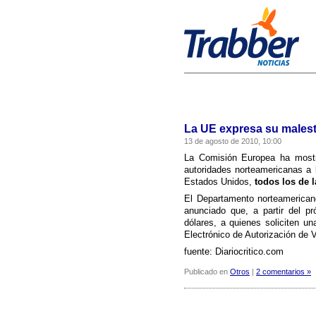
La UE expresa su malest
13 de agosto de 2010, 10:00
La Comisión Europea ha mostr
autoridades norteamericanas a 
Estados Unidos,
todos los de 
El Departamento norteamericano
anunciado que, a partir del p
dólares, a quienes soliciten u
Electrónico de Autorización de V
fuente: Diariocritico.com
Publicado en
Otros
|
2 comentarios »