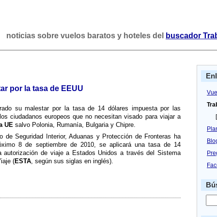
noticias sobre vuelos baratos y hoteles del
buscador Tra
En
ar por la tasa de EEUU
Vue
Tra
ado su malestar por la tasa de 14 dólares impuesta por las
los ciudadanos europeos que no necesitan visado para viajar a
[
la UE
salvo Polonia, Rumaní­a, Bulgaria y Chipre.
Pla
 de Seguridad Interior, Aduanas y Protección de Fronteras ha
Blo
róximo 8 de septiembre de 2010, se aplicará una tasa de 14
na autorización de viaje a Estados Unidos a través del Sistema
Pre
iaje (
ESTA
, según sus siglas en inglés).
Fac
Bús