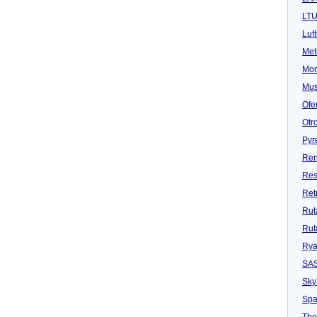
LT
Luf
Met
Mon
Mu
Ofe
Otr
Pyr
Ren
Res
Ret
Rut
Rut
Rya
SA
Sky
Spa
Tho