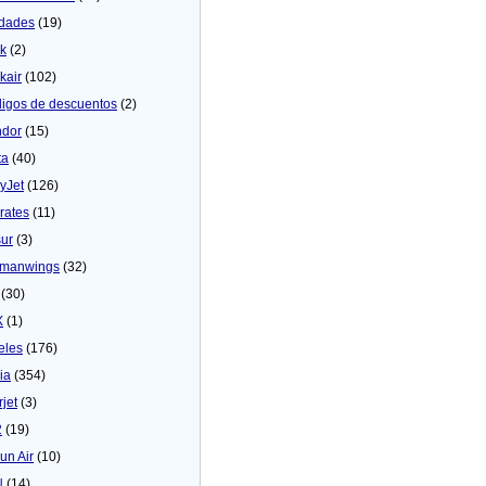
dades
(19)
ck
(2)
kair
(102)
igos de descuentos
(2)
dor
(15)
ta
(40)
yJet
(126)
rates
(11)
sur
(3)
manwings
(32)
(30)
X
(1)
eles
(176)
ia
(354)
rjet
(3)
2
(19)
un Air
(10)
N
(14)