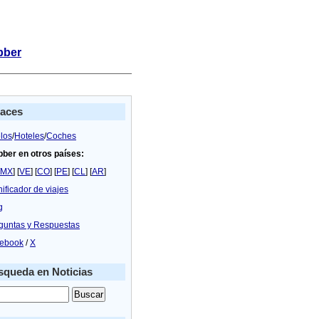
bber
laces
los
/
Hoteles
/
Coches
bber en otros países:
MX
] [
VE
] [
CO
] [
PE
] [
CL
] [
AR
]
nificador de viajes
g
guntas y Respuestas
ebook
/
X
queda en Noticias