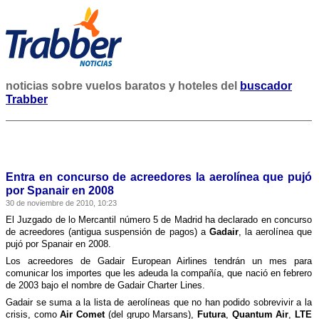
noticias sobre vuelos baratos y hoteles del
buscador
Trabber
Entra en concurso de acreedores la aerolí­nea que pujó
por Spanair en 2008
30 de noviembre de 2010, 10:23
El Juzgado de lo Mercantil número 5 de Madrid ha declarado en concurso
de acreedores (antigua suspensión de pagos) a
Gadair
, la aerolí­nea que
pujó por Spanair en 2008.
Los acreedores de Gadair European Airlines tendrán un mes para
comunicar los importes que les adeuda la compañí­a, que nació en febrero
de 2003 bajo el nombre de Gadair Charter Lines.
Gadair se suma a la lista de aerolí­neas que no han podido sobrevivir a la
crisis, como
Air Comet
(del grupo Marsans),
Futura
,
Quantum Air
,
LTE