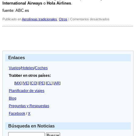
International Airways
o
Hola Airlines
.
fuente: ABC.es
en
Publicado en
Aerolíneas tradicionales
,
Otros
|
Comentarios desactivados
Entra
en
concurso
de
acreedores
la
aerolí­
Enlaces
nea
que
pujó
Vuelos
/
Hoteles
/
Coches
por
Trabber en otros países:
Spanair
en
[
MX
] [
VE
] [
CO
] [
PE
] [
CL
] [
AR
]
2008
Planificador de viajes
Blog
Preguntas y Respuestas
Facebook
/
X
Búsqueda en Noticias