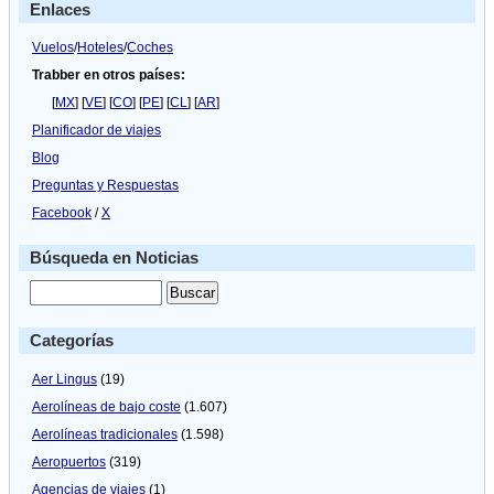
Enlaces
Airways
Vuelos
/
Hoteles
/
Coches
Trabber en otros países:
[
MX
] [
VE
] [
CO
] [
PE
] [
CL
] [
AR
]
Planificador de viajes
Blog
Preguntas y Respuestas
Facebook
/
X
Búsqueda en Noticias
Categorías
Aer Lingus
(19)
Aerolíneas de bajo coste
(1.607)
Aerolíneas tradicionales
(1.598)
Aeropuertos
(319)
Agencias de viajes
(1)