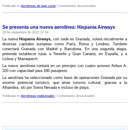
en
Publicado en
Aerolíneas de bajo coste
|
Comentarios desactivados
Hispania
Airways,
una
historia
Se presenta una nueva aerolí­nea: Hispania Airways
muy
24 de septiembre de 2012, 07:54
breve
La nueva
Hispania Airways,
con sede en Granada, volará inicialmente a
diversas capitales europeas como Parí­s, Roma y Londres. También
conectará Granada con Madrid y Barcelona. En una segunda etapa,
pretende establecer rutas a Tenerife y Gran Canaria, en España, y a
Lisboa y Marraquech.
La nueva aerolí­nea contará en un principio con cuatro aviones Airbus A-
320 con capacidad para 180 pasajeros.
La aerolí­nea ha seleccionado como base de operaciones Granada por su
enorme potencial turí­stico, que atrae turismo cultural, gracias a la
Alhambra, ski por Sierra Nevada e incluso de playa.
en
Publicado en
Aerolíneas tradicionales
|
Comentarios desactivados
Se
presenta
una
nueva
aerolí­
nea:
Hispania