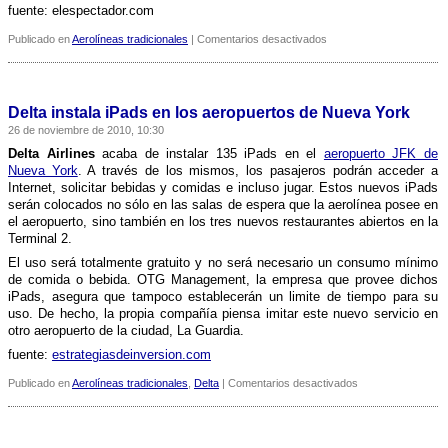
fuente:
elespectador.com
en
Publicado en
Aerolíneas tradicionales
|
Comentarios desactivados
Alaska
Airlines
reemplaza
los
Delta instala iPads en los aeropuertos de Nueva York
manuales
26 de noviembre de 2010, 10:30
de
vuelo
Delta Airlines
acaba de instalar 135 iPads en el
aeropuerto JFK de
por
Nueva York
. A través de los mismos, los pasajeros podrán acceder a
iPads
Internet, solicitar bebidas y comidas e incluso jugar. Estos nuevos iPads
serán colocados no sólo en las salas de espera que la aerolí­nea posee en
el aeropuerto, sino también en los tres nuevos restaurantes abiertos en la
Terminal 2.
El uso será totalmente gratuito y no será necesario un consumo mí­nimo
de comida o bebida. OTG Management, la empresa que provee dichos
iPads, asegura que tampoco establecerán un limite de tiempo para su
uso. De hecho, la propia compañí­a piensa imitar este nuevo servicio en
otro aeropuerto de la ciudad, La Guardia.
fuente:
estrategiasdeinversion.com
en
Publicado en
Aerolíneas tradicionales
,
Delta
|
Comentarios desactivados
Delta
instala
iPads
en