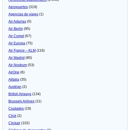
Aeropuertos
(319)
Agencias de viajes
(1)
Air Asturias
(5)
Air Berlin
(95)
Air Comet
(67)
Air Europa
(75)
Air France – KLM
(116)
Air Madrid
(80)
Air Nostrum
(53)
AirOne
(6)
Alitalia
(35)
Austrian
(2)
British Airways
(134)
Brussels Airlines
(11)
Ciudades
(19)
Click
(2)
Clickair
(102)