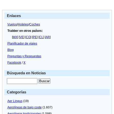
los
aeropuertos
de
Enlaces
Nueva
York
Vuelos
/
Hoteles
/
Coches
Trabber en otros países:
[
MX
] [
VE
] [
CO
] [
PE
] [
CL
] [
AR
]
Planificador de viajes
Blog
Preguntas y Respuestas
Facebook
/
X
Búsqueda en Noticias
Categorías
Aer Lingus
(19)
Aerolíneas de bajo coste
(1.607)
Aerolíneas tradicionales
(1.598)