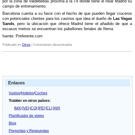
por la zona de Valdebebas próxima a la T4 donde tiene el Real Madrid su
campo de entrenamiento.
Barcelona cuenta a su favor con el hecho de que pueden llegar cruceros
con potenciales clientes para los casinos que idea el dueño de
Las Vegas
Sands
, pero la ubicación que ofrece Madrid tiene el añadido de que a
escasos metros se encuentran los pabellones feriales de Ifema.
fuente: Preferente.com
en
Publicado en
Otros
|
Comentarios desactivados
El
Real
Madrid
se
acerca
a
ganar
Enlaces
al
Barí§a
por
Vuelos
/
Hoteles
/
Coches
Eurovegas
Trabber en otros países:
[
MX
] [
VE
] [
CO
] [
PE
] [
CL
] [
AR
]
Planificador de viajes
Blog
Preguntas y Respuestas