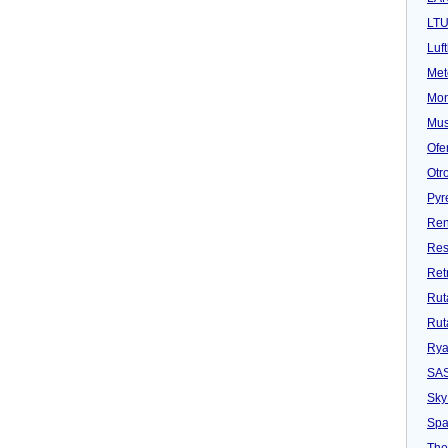
LT
Luf
Met
Mon
Mu
Ofe
Otr
Pyr
Ren
Res
Ret
Rut
Rut
Rya
SA
Sky
Spa
Tho