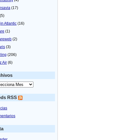
nsavia
(17)
(5)
in Atlantic
(16)
are
(1)
areweb
(2)
aris
(3)
ling
(206)
z Air
(6)
chivos
eds RSS
icias
entarios
ta
eder