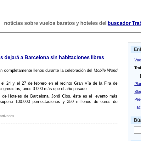
noticias sobre vuelos baratos y hoteles del
buscador Tra
En
 dejará a Barcelona sin habitaciones libres
Vue
Tra
án completamente llenos durante la celebración del
Mobile World
[
el 24 y el 27 de febrero en el recinto Gran Ví­a de la Fira de
Pla
ongresistas, unos 3.000 más que el año pasado.
Blo
o de Hoteles de Barcelona, Jordi Clos, éste es el evento más
Pre
 supone 100.000 pernoctaciones y 350 millones de euros de
Fac
en
activados
Bús
El
Mobile
World
Congress
dejará