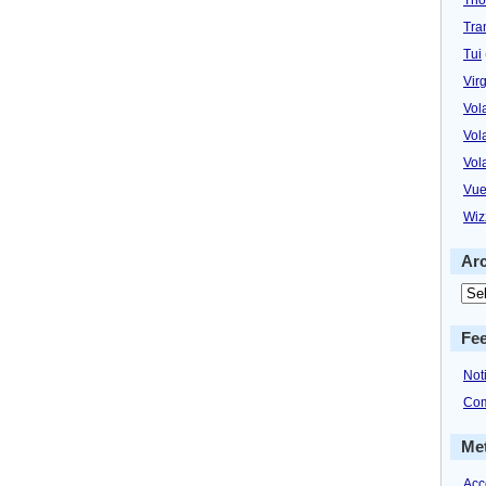
Tra
Tui
Virg
Vol
Vol
Vol
Vue
Wiz
Ar
Fe
Not
Com
Me
Acc