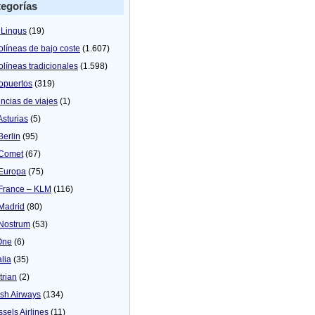
egorías
 Lingus
(19)
olíneas de bajo coste
(1.607)
olíneas tradicionales
(1.598)
opuertos
(319)
ncias de viajes
(1)
Asturias
(5)
Berlin
(95)
 Comet
(67)
 Europa
(75)
 France – KLM
(116)
 Madrid
(80)
 Nostrum
(53)
One
(6)
alia
(35)
trian
(2)
tish Airways
(134)
ssels Airlines
(11)