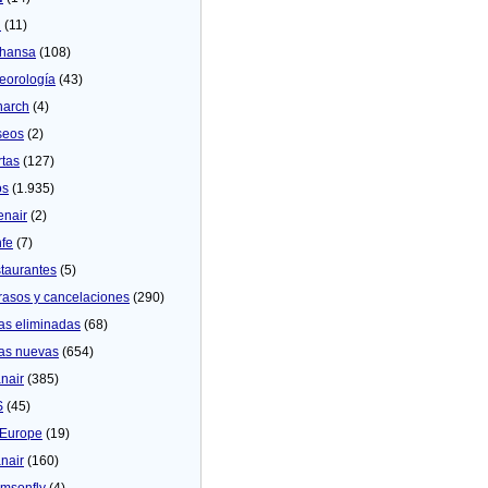
U
(11)
thansa
(108)
eorologí­a
(43)
arch
(4)
seos
(2)
rtas
(127)
os
(1.935)
enair
(2)
fe
(7)
taurantes
(5)
rasos y cancelaciones
(290)
as eliminadas
(68)
as nuevas
(654)
nair
(385)
S
(45)
Europe
(19)
nair
(160)
msonfly
(4)