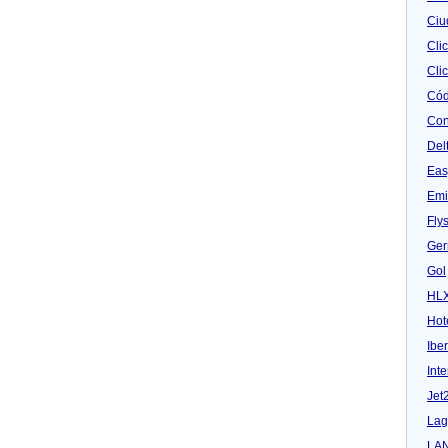
Ciu
Cli
Clic
Cód
Con
Del
Eas
Emi
Fly
Ger
Gol
HL
Hot
Iber
Inte
Jet
Lag
LA