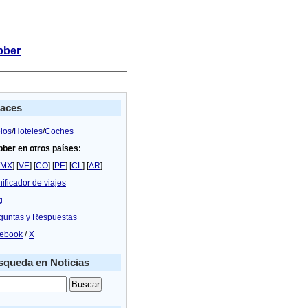
bber
laces
los
/
Hoteles
/
Coches
bber en otros países:
MX
] [
VE
] [
CO
] [
PE
] [
CL
] [
AR
]
nificador de viajes
g
guntas y Respuestas
ebook
/
X
queda en Noticias