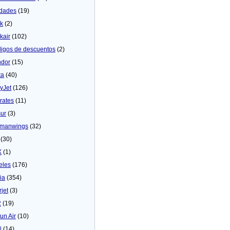
dades
(19)
ck
(2)
kair
(102)
igos de descuentos
(2)
dor
(15)
ta
(40)
yJet
(126)
rates
(11)
sur
(3)
manwings
(32)
(30)
X
(1)
eles
(176)
ia
(354)
rjet
(3)
2
(19)
un Air
(10)
N
(14)