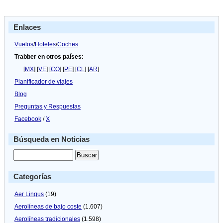
el
tráfico
de
Enlaces
Orbest
Vuelos
/
Hoteles
/
Coches
Trabber en otros países:
[
MX
] [
VE
] [
CO
] [
PE
] [
CL
] [
AR
]
Planificador de viajes
Blog
Preguntas y Respuestas
Facebook
/
X
Búsqueda en Noticias
Categorías
Aer Lingus
(19)
Aerolíneas de bajo coste
(1.607)
Aerolíneas tradicionales
(1.598)