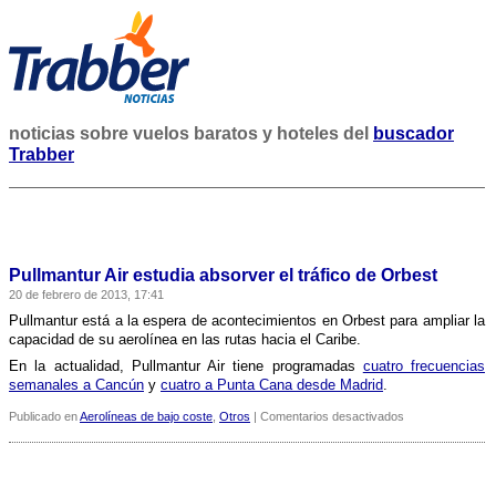
noticias sobre vuelos baratos y hoteles del
buscador
Trabber
Pullmantur Air estudia absorver el tráfico de Orbest
20 de febrero de 2013, 17:41
Pullmantur está a la espera de acontecimientos en Orbest para ampliar la
capacidad de su aerolí­nea en las rutas hacia el Caribe.
En la actualidad, Pullmantur Air tiene programadas
cuatro frecuencias
semanales a Cancún
y
cuatro a Punta Cana desde Madrid
.
en
Publicado en
Aerolíneas de bajo coste
,
Otros
|
Comentarios desactivados
Pullmantur
Air
estudia
absorver