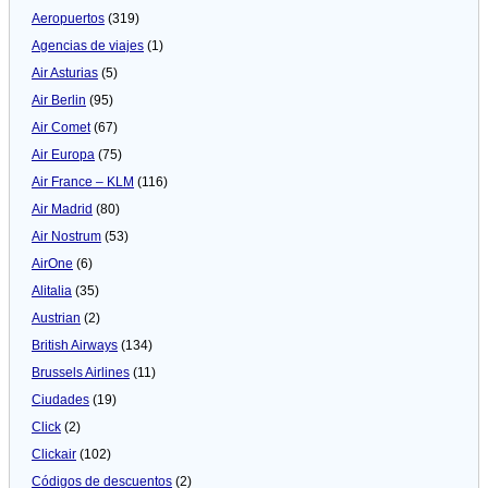
Aeropuertos
(319)
Agencias de viajes
(1)
Air Asturias
(5)
Air Berlin
(95)
Air Comet
(67)
Air Europa
(75)
Air France – KLM
(116)
Air Madrid
(80)
Air Nostrum
(53)
AirOne
(6)
Alitalia
(35)
Austrian
(2)
British Airways
(134)
Brussels Airlines
(11)
Ciudades
(19)
Click
(2)
Clickair
(102)
Códigos de descuentos
(2)