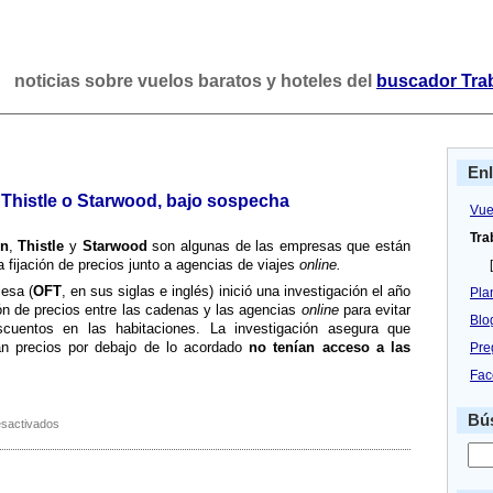
noticias sobre vuelos baratos y hoteles del
buscador Tra
En
 Thistle o Starwood, bajo sospecha
Vue
Tra
on
,
Thistle
y
Starwood
son algunas de las empresas que están
 fijación de precios junto a agencias de viajes
online.
[
lesa (
OFT
, en sus siglas e inglés) inició una investigación el año
Pla
ón de precios entre las cadenas y las agencias
online
para evitar
Blo
scuentos en las habitaciones. La investigación asegura que
­an precios por debajo de lo acordado
no tení­an acceso a las
Pre
Fac
Bús
en
sactivados
Las
hoteleras
Radisson,