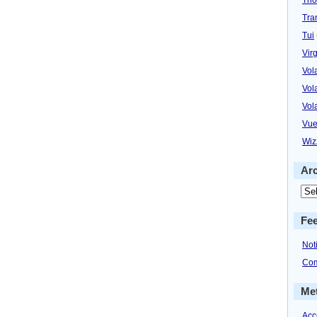
Tra
Tui
Virg
Vol
Vol
Vol
Vue
Wiz
Ar
Fe
Not
Com
Me
Acc