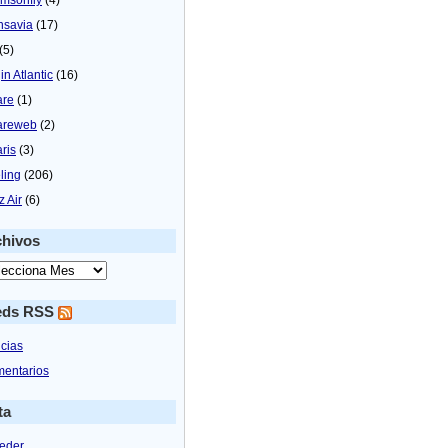
nsavia
(17)
(5)
in Atlantic
(16)
are
(1)
areweb
(2)
aris
(3)
ling
(206)
z Air
(6)
chivos
eds RSS
icias
entarios
ta
eder