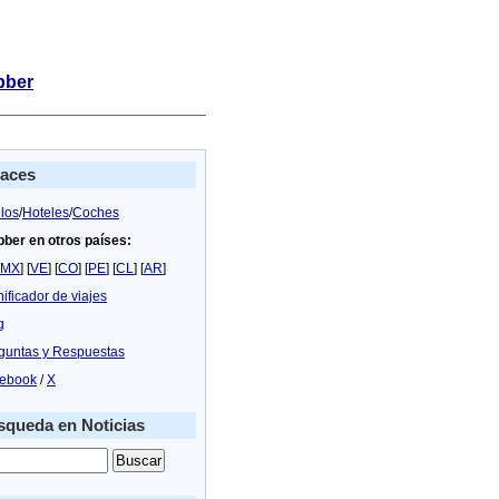
bber
laces
los
/
Hoteles
/
Coches
bber en otros países:
MX
] [
VE
] [
CO
] [
PE
] [
CL
] [
AR
]
nificador de viajes
g
guntas y Respuestas
ebook
/
X
queda en Noticias