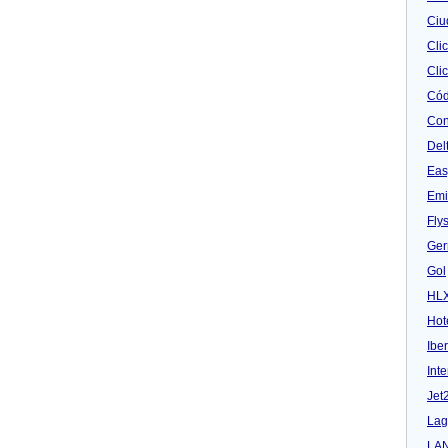
Ciu
Cli
Clic
Cód
Con
Del
Eas
Emi
Fly
Ger
Gol
HL
Hot
Iber
Inte
Jet
Lag
LA