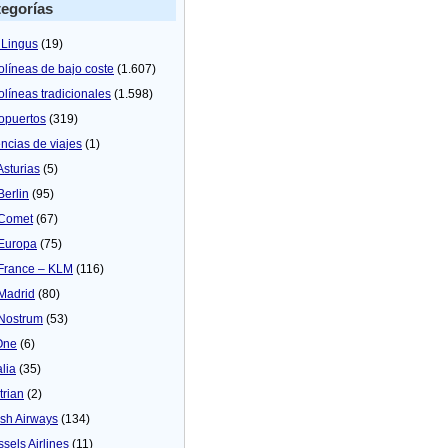
egorías
 Lingus
(19)
olíneas de bajo coste
(1.607)
olíneas tradicionales
(1.598)
opuertos
(319)
ncias de viajes
(1)
Asturias
(5)
Berlin
(95)
 Comet
(67)
 Europa
(75)
 France – KLM
(116)
 Madrid
(80)
 Nostrum
(53)
One
(6)
alia
(35)
trian
(2)
tish Airways
(134)
ssels Airlines
(11)