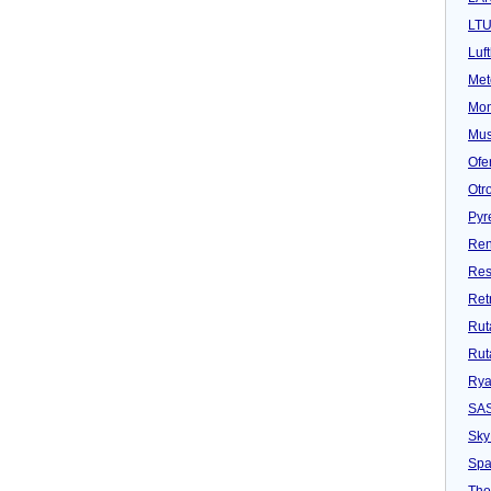
LT
Luf
Met
Mon
Mu
Ofe
Otr
Pyr
Ren
Res
Ret
Rut
Rut
Rya
SA
Sky
Spa
Tho