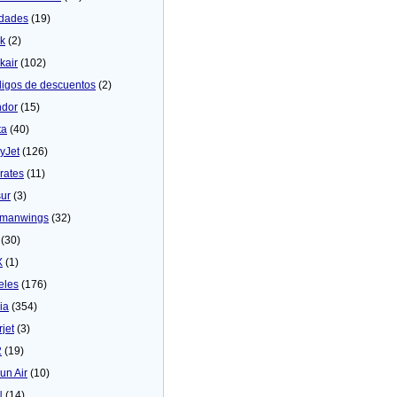
dades
(19)
ck
(2)
kair
(102)
igos de descuentos
(2)
dor
(15)
ta
(40)
yJet
(126)
rates
(11)
sur
(3)
manwings
(32)
(30)
X
(1)
eles
(176)
ia
(354)
rjet
(3)
2
(19)
un Air
(10)
N
(14)