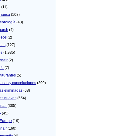
U
(11)
thansa
(108)
eorologí­a
(43)
arch
(4)
seos
(2)
rtas
(127)
os
(1.935)
enair
(2)
fe
(7)
taurantes
(5)
rasos y cancelaciones
(290)
as eliminadas
(68)
as nuevas
(654)
nair
(385)
S
(45)
Europe
(19)
nair
(160)
msonfly
(4)