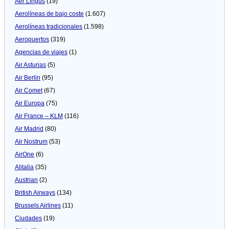
Aer Lingus
(19)
Aerolíneas de bajo coste
(1.607)
Aerolíneas tradicionales
(1.598)
Aeropuertos
(319)
Agencias de viajes
(1)
Air Asturias
(5)
Air Berlin
(95)
Air Comet
(67)
Air Europa
(75)
Air France – KLM
(116)
Air Madrid
(80)
Air Nostrum
(53)
AirOne
(6)
Alitalia
(35)
Austrian
(2)
British Airways
(134)
Brussels Airlines
(11)
Ciudades
(19)