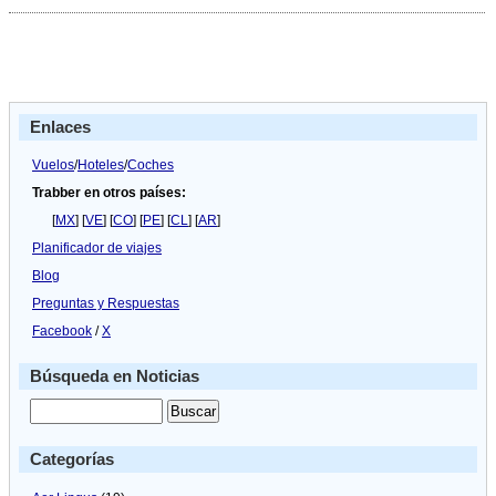
La
aerolí­
nea
Rygge
Air
unirá
Noruega
Enlaces
y
Gran
Canaria
Vuelos
/
Hoteles
/
Coches
desde
Trabber en otros países:
el
4
[
MX
] [
VE
] [
CO
] [
PE
] [
CL
] [
AR
]
de
Planificador de viajes
noviembre
Blog
Preguntas y Respuestas
Facebook
/
X
Búsqueda en Noticias
Categorías