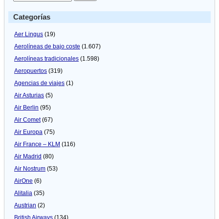
Categorías
Aer Lingus
(19)
Aerolíneas de bajo coste
(1.607)
Aerolíneas tradicionales
(1.598)
Aeropuertos
(319)
Agencias de viajes
(1)
Air Asturias
(5)
Air Berlin
(95)
Air Comet
(67)
Air Europa
(75)
Air France – KLM
(116)
Air Madrid
(80)
Air Nostrum
(53)
AirOne
(6)
Alitalia
(35)
Austrian
(2)
British Airways
(134)