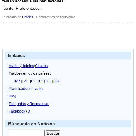
tení­an acceso a las habitaciones
.
fuente: Preferente.com
en
Publicado en
Hoteles
|
Comentarios desactivados
Las
hoteleras
Radisson,
Thistle
o
Starwood,
bajo
Enlaces
sospecha
Vuelos
/
Hoteles
/
Coches
Trabber en otros países:
[
MX
] [
VE
] [
CO
] [
PE
] [
CL
] [
AR
]
Planificador de viajes
Blog
Preguntas y Respuestas
Facebook
/
X
Búsqueda en Noticias