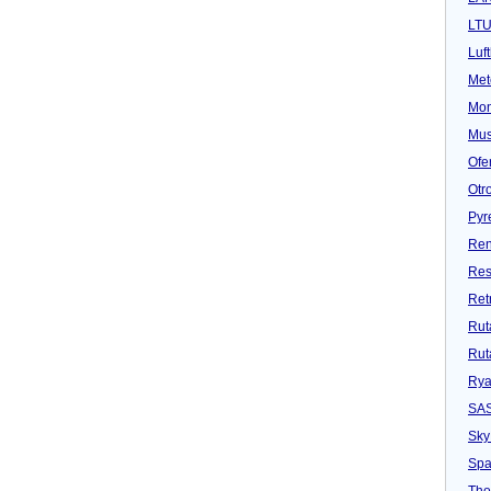
LT
Luf
Met
Mon
Mu
Ofe
Otr
Pyr
Ren
Res
Ret
Rut
Rut
Rya
SA
Sky
Spa
Tho