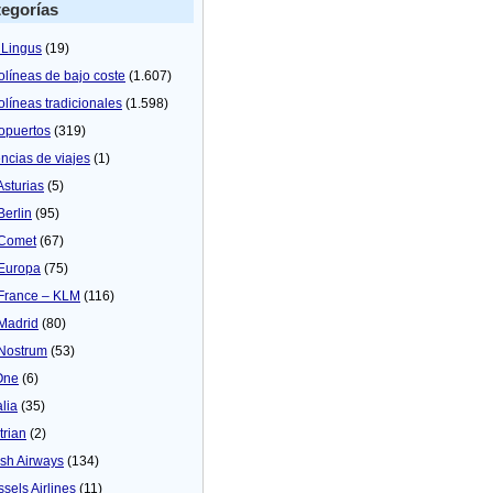
egorías
 Lingus
(19)
olíneas de bajo coste
(1.607)
olíneas tradicionales
(1.598)
opuertos
(319)
ncias de viajes
(1)
Asturias
(5)
Berlin
(95)
 Comet
(67)
 Europa
(75)
 France – KLM
(116)
 Madrid
(80)
 Nostrum
(53)
One
(6)
alia
(35)
trian
(2)
tish Airways
(134)
ssels Airlines
(11)