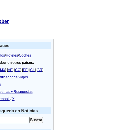
bber
laces
los
/
Hoteles
/
Coches
bber en otros países:
MX
] [
VE
] [
CO
] [
PE
] [
CL
] [
AR
]
nificador de viajes
g
guntas y Respuestas
ebook
/
X
queda en Noticias