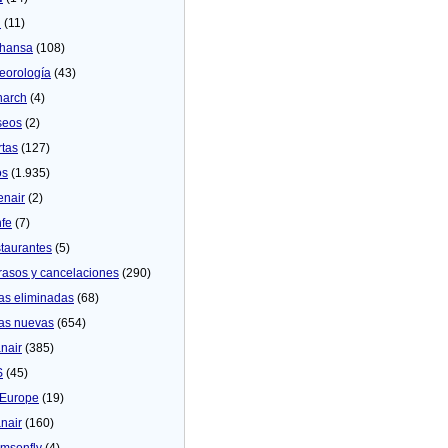
U
(11)
thansa
(108)
eorologí­a
(43)
arch
(4)
seos
(2)
rtas
(127)
os
(1.935)
enair
(2)
fe
(7)
taurantes
(5)
rasos y cancelaciones
(290)
as eliminadas
(68)
as nuevas
(654)
nair
(385)
S
(45)
Europe
(19)
nair
(160)
msonfly
(4)