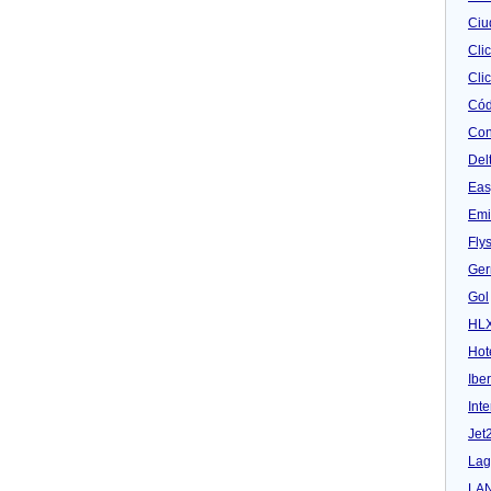
Ciu
Cli
Clic
Cód
Con
Del
Eas
Emi
Fly
Ger
Gol
HL
Hot
Iber
Inte
Jet
Lag
LA