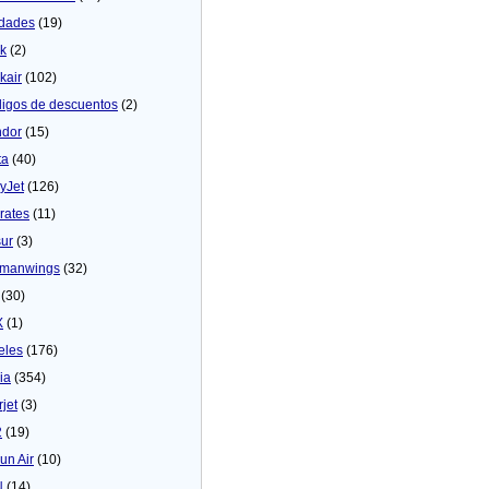
dades
(19)
ck
(2)
kair
(102)
igos de descuentos
(2)
dor
(15)
ta
(40)
yJet
(126)
rates
(11)
sur
(3)
manwings
(32)
(30)
X
(1)
eles
(176)
ia
(354)
rjet
(3)
2
(19)
un Air
(10)
N
(14)