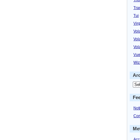
Tra
Tui
Virg
Vol
Vol
Vol
Vue
Wiz
Ar
Fe
Not
Com
Me
Acc