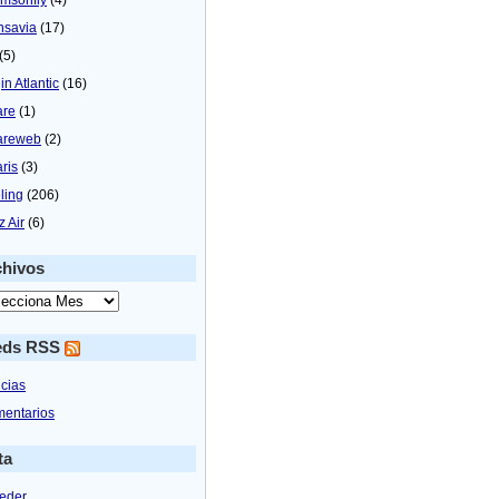
nsavia
(17)
(5)
in Atlantic
(16)
are
(1)
areweb
(2)
aris
(3)
ling
(206)
z Air
(6)
chivos
eds RSS
icias
entarios
ta
eder