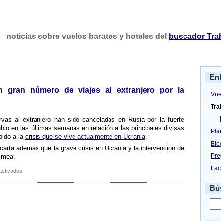
noticias sobre vuelos baratos y hoteles del
buscador Tra
En
 gran número de viajes al extranjero por la
Vue
Tra
[
vas al extranjero han sido canceladas en Rusia por la fuerte
ublo en las últimas semanas en relación a las principales divisas
Pla
bido a la
crisis que se vive actualmente en Ucrania
.
Blo
escarta además que la grave crisis en Ucrania y la intervención de
Pre
rimea.
Fac
en
activados
Los
rusos
Bús
cancelan
un
gran
número