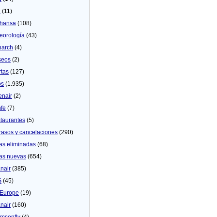
U
(11)
thansa
(108)
eorologí­a
(43)
arch
(4)
seos
(2)
rtas
(127)
os
(1.935)
enair
(2)
fe
(7)
taurantes
(5)
rasos y cancelaciones
(290)
as eliminadas
(68)
as nuevas
(654)
nair
(385)
S
(45)
Europe
(19)
nair
(160)
msonfly
(4)