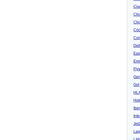
Ciu
Cli
Clic
Cód
Con
Del
Eas
Emi
Fly
Ger
Gol
HL
Hot
Iber
Inte
Jet
Lag
LA