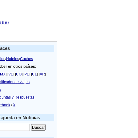
bber
laces
los
/
Hoteles
/
Coches
bber en otros países:
MX
] [
VE
] [
CO
] [
PE
] [
CL
] [
AR
]
nificador de viajes
g
guntas y Respuestas
ebook
/
X
queda en Noticias