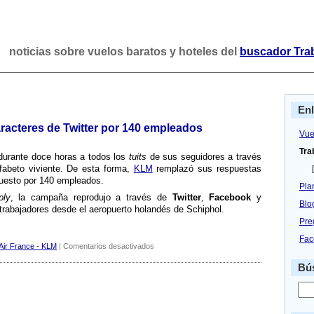
noticias sobre vuelos baratos y hoteles del
buscador Tra
En
racteres de Twitter por 140 empleados
Vue
Tra
 durante doce horas a todos los
tuits
de sus seguidores a través
abeto viviente. De esta forma,
KLM
remplazó sus respuestas
[
puesto por 140 empleados.
Pla
ply
, la campaña reprodujo a través de
Twitter
,
Facebook
y
Blo
trabajadores desde el aeropuerto holandés de Schiphol.
Pre
Fac
en
Air France - KLM
|
Comentarios desactivados
KLM
Bús
remplaza
los
140
caracteres
de