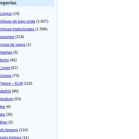
egorías
 Lingus
(19)
olíneas de bajo coste
(1.607)
olíneas tradicionales
(1.598)
opuertos
(319)
ncias de viajes
(1)
Asturias
(5)
Berlin
(95)
 Comet
(67)
 Europa
(75)
 France – KLM
(116)
 Madrid
(80)
 Nostrum
(53)
One
(6)
alia
(35)
trian
(2)
tish Airways
(134)
ssels Airlines
(11)