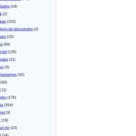
dades
(19)
ck
(2)
kair
(102)
igos de descuentos
(2)
dor
(15)
ta
(40)
yJet
(126)
rates
(11)
sur
(3)
manwings
(32)
(30)
X
(1)
eles
(176)
ia
(354)
rjet
(3)
2
(19)
un Air
(10)
N
(14)