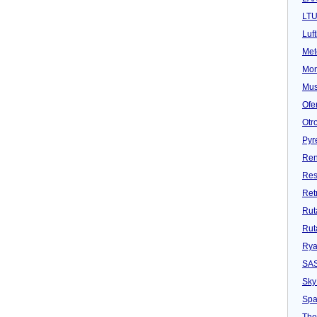
LT
Luf
Met
Mon
Mu
Ofe
Otr
Pyr
Ren
Res
Ret
Rut
Rut
Rya
SA
Sky
Spa
Tho