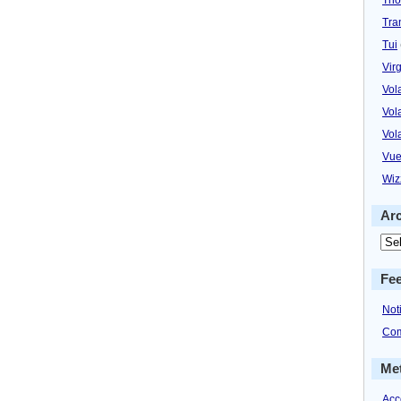
Tra
Tui
Virg
Vol
Vol
Vol
Vue
Wiz
Ar
Fe
Not
Com
Me
Acc