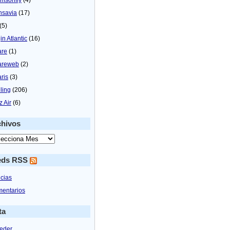
nsavia
(17)
(5)
in Atlantic
(16)
are
(1)
areweb
(2)
aris
(3)
ling
(206)
z Air
(6)
chivos
eds RSS
icias
entarios
ta
eder