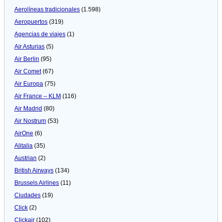
Aerolíneas tradicionales
(1.598)
Aeropuertos
(319)
Agencias de viajes
(1)
Air Asturias
(5)
Air Berlin
(95)
Air Comet
(67)
Air Europa
(75)
Air France – KLM
(116)
Air Madrid
(80)
Air Nostrum
(53)
AirOne
(6)
Alitalia
(35)
Austrian
(2)
British Airways
(134)
Brussels Airlines
(11)
Ciudades
(19)
Click
(2)
Clickair
(102)