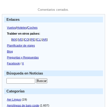
Comentarios cerrados.
Enlaces
Vuelos
/
Hoteles
/
Coches
Trabber en otros países:
[
MX
] [
VE
] [
CO
] [
PE
] [
CL
] [
AR
]
Planificador de viajes
Blog
Preguntas y Respuestas
Facebook
/
X
Búsqueda en Noticias
Categorías
Aer Lingus
(19)
Aerolíneas de bajo coste
(1.607)