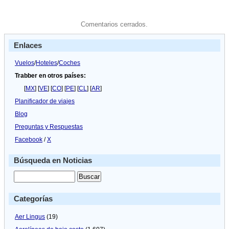
Comentarios cerrados.
Enlaces
Vuelos
/
Hoteles
/
Coches
Trabber en otros países:
[
MX
] [
VE
] [
CO
] [
PE
] [
CL
] [
AR
]
Planificador de viajes
Blog
Preguntas y Respuestas
Facebook
/
X
Búsqueda en Noticias
Categorías
Aer Lingus
(19)