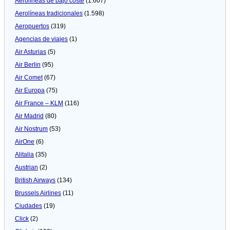
Aerolíneas de bajo coste
(1.607)
Aerolíneas tradicionales
(1.598)
Aeropuertos
(319)
Agencias de viajes
(1)
Air Asturias
(5)
Air Berlin
(95)
Air Comet
(67)
Air Europa
(75)
Air France – KLM
(116)
Air Madrid
(80)
Air Nostrum
(53)
AirOne
(6)
Alitalia
(35)
Austrian
(2)
British Airways
(134)
Brussels Airlines
(11)
Ciudades
(19)
Click
(2)