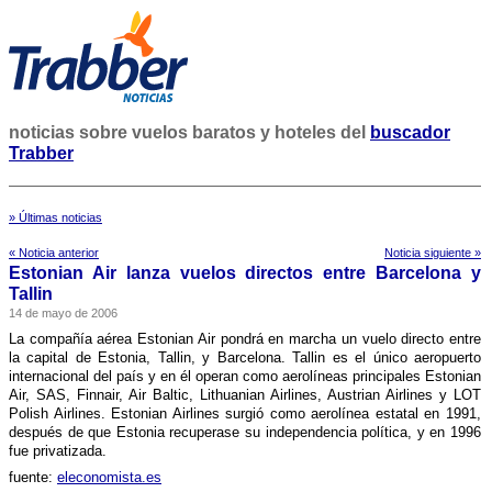
noticias sobre vuelos baratos y hoteles del
buscador
Trabber
» Últimas noticias
« Noticia anterior
Noticia siguiente »
Estonian Air lanza vuelos directos entre Barcelona y
Tallin
14 de mayo de 2006
La compañí­a aérea Estonian Air pondrá en marcha un vuelo directo entre
la capital de Estonia, Tallin, y Barcelona. Tallin es el único aeropuerto
internacional del paí­s y en él operan como aerolí­neas principales Estonian
Air, SAS, Finnair, Air Baltic, Lithuanian Airlines, Austrian Airlines y LOT
Polish Airlines. Estonian Airlines surgió como aerolí­nea estatal en 1991,
después de que Estonia recuperase su independencia polí­tica, y en 1996
fue privatizada.
fuente:
eleconomista.es