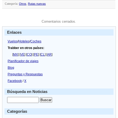
Categoría:
Otros
,
Rutas nuevas
Comentarios cerrados.
Enlaces
Vuelos
/
Hoteles
/
Coches
Trabber en otros países:
[
MX
] [
VE
] [
CO
] [
PE
] [
CL
] [
AR
]
Planificador de viajes
Blog
Preguntas y Respuestas
Facebook
/
X
Búsqueda en Noticias
Categorías