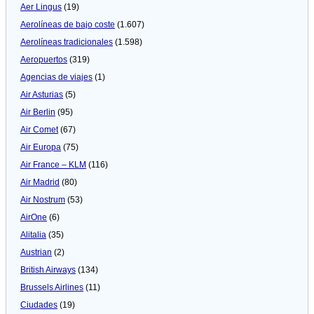
Aer Lingus
(19)
Aerolíneas de bajo coste
(1.607)
Aerolíneas tradicionales
(1.598)
Aeropuertos
(319)
Agencias de viajes
(1)
Air Asturias
(5)
Air Berlin
(95)
Air Comet
(67)
Air Europa
(75)
Air France – KLM
(116)
Air Madrid
(80)
Air Nostrum
(53)
AirOne
(6)
Alitalia
(35)
Austrian
(2)
British Airways
(134)
Brussels Airlines
(11)
Ciudades
(19)