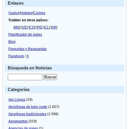
Enlaces
Vuelos
/
Hoteles
/
Coches
Trabber en otros países:
[
MX
] [
VE
] [
CO
] [
PE
] [
CL
] [
AR
]
Planificador de viajes
Blog
Preguntas y Respuestas
Facebook
/
X
Búsqueda en Noticias
Categorías
Aer Lingus
(19)
Aerolíneas de bajo coste
(1.607)
Aerolíneas tradicionales
(1.598)
Aeropuertos
(319)
Agencias de viajes
(1)