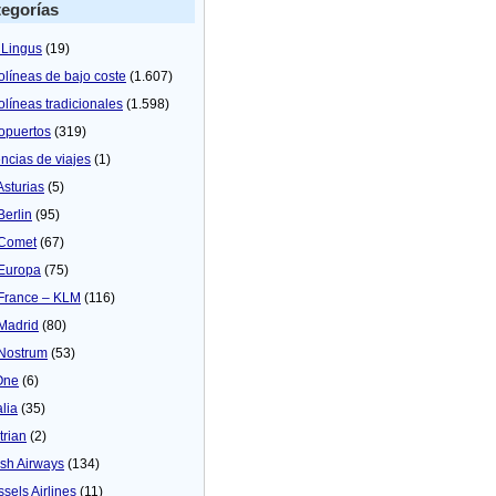
egorías
 Lingus
(19)
olíneas de bajo coste
(1.607)
olíneas tradicionales
(1.598)
opuertos
(319)
ncias de viajes
(1)
Asturias
(5)
Berlin
(95)
 Comet
(67)
 Europa
(75)
 France – KLM
(116)
 Madrid
(80)
 Nostrum
(53)
One
(6)
alia
(35)
trian
(2)
tish Airways
(134)
ssels Airlines
(11)