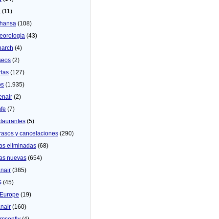
U
(11)
thansa
(108)
eorologí­a
(43)
arch
(4)
seos
(2)
rtas
(127)
os
(1.935)
enair
(2)
fe
(7)
taurantes
(5)
rasos y cancelaciones
(290)
as eliminadas
(68)
as nuevas
(654)
nair
(385)
S
(45)
Europe
(19)
nair
(160)
msonfly
(4)