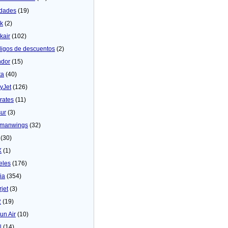
dades
(19)
ck
(2)
kair
(102)
igos de descuentos
(2)
dor
(15)
ta
(40)
yJet
(126)
rates
(11)
sur
(3)
manwings
(32)
(30)
X
(1)
eles
(176)
ia
(354)
rjet
(3)
2
(19)
un Air
(10)
N
(14)