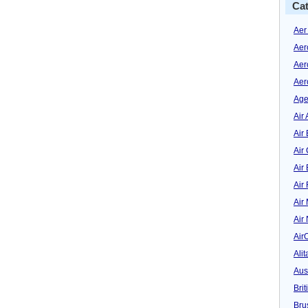
Cat
Aer
Aer
Aer
Aer
Age
Air 
Air 
Air
Air
Air
Air
Air
Air
Alit
Aus
Bri
Bru