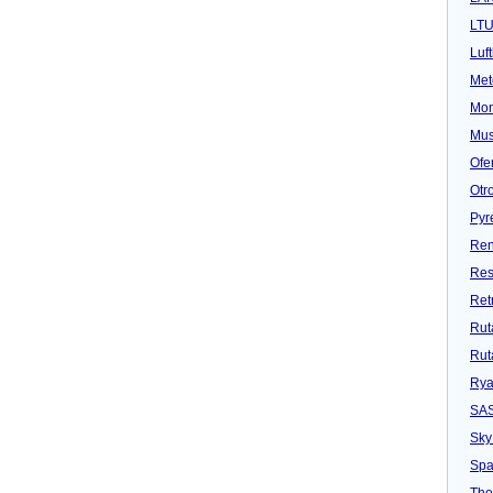
LT
Luf
Met
Mon
Mu
Ofe
Otr
Pyr
Ren
Res
Ret
Rut
Rut
Rya
SA
Sky
Spa
Tho