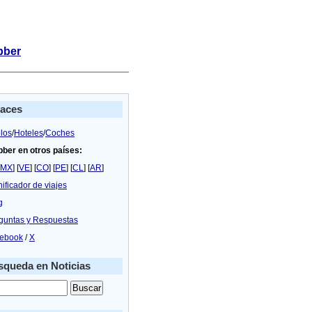
bber
laces
los
/
Hoteles
/
Coches
bber en otros países:
MX
] [
VE
] [
CO
] [
PE
] [
CL
] [
AR
]
nificador de viajes
g
guntas y Respuestas
ebook
/
X
queda en Noticias