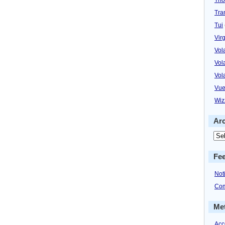
Tra
Tui
Virg
Vol
Vol
Vol
Vue
Wiz
Ar
Fe
Not
Com
Me
Acc