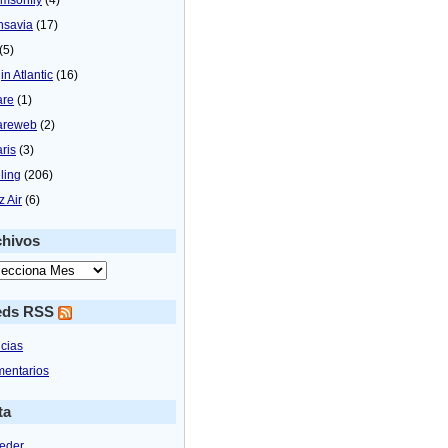
nsavia
(17)
(5)
in Atlantic
(16)
are
(1)
areweb
(2)
aris
(3)
ling
(206)
z Air
(6)
chivos
eds RSS
icias
entarios
ta
eder