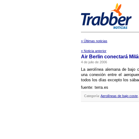
» Últimas noticias
« Noticia anterior
Air Berlin conectará Mil
4 de julio de 2006
La aerolí­nea alemana de bajo c
una conexión entre el aeropue
todos los dí­as excepto los sáb
fuente: terra.es
Categoría:
Aerolíneas de bajo coste