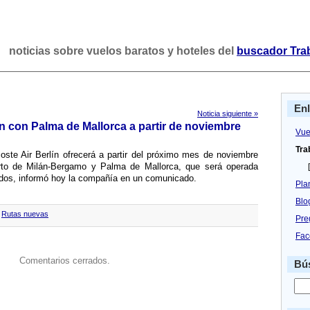
noticias sobre vuelos baratos y hoteles del
buscador Tra
En
Noticia siguiente »
án con Palma de Mallorca a partir de noviembre
Vue
Tra
oste Air Berlí­n ofrecerá a partir del próximo mes de noviembre
rto de Milán-Bergamo y Palma de Mallorca, que será operada
[
ados, informó hoy la compañí­a en un comunicado.
Pla
Blo
,
Rutas nuevas
Pre
Fac
Comentarios cerrados.
Bús