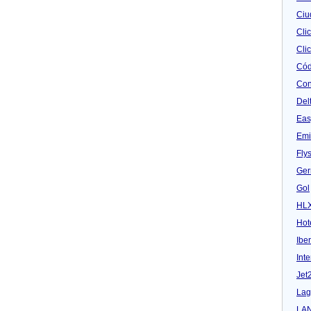
Ciu
Cli
Clic
Cód
Con
Del
Eas
Emi
Fly
Ger
Gol
HL
Hot
Iber
Inte
Jet
Lag
LA