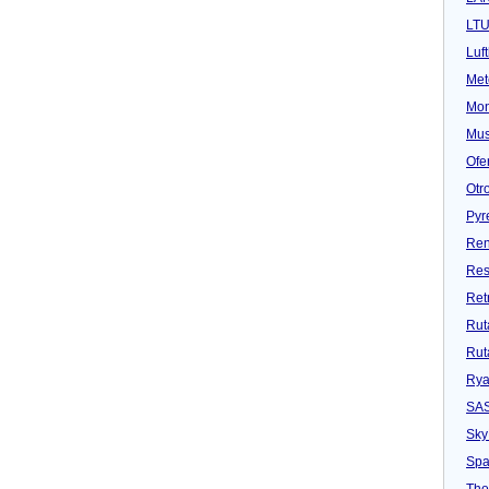
LT
Luf
Met
Mon
Mu
Ofe
Otr
Pyr
Ren
Res
Ret
Rut
Rut
Rya
SA
Sky
Spa
Tho