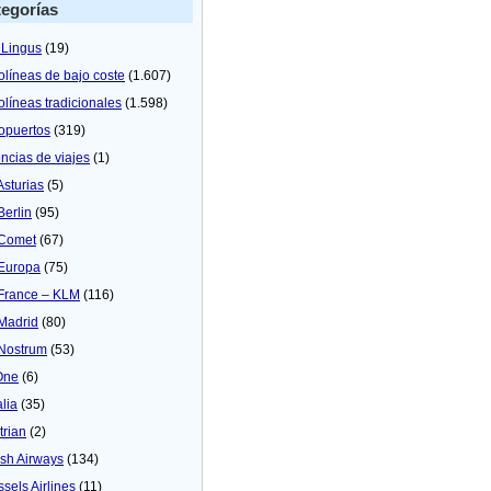
egorías
 Lingus
(19)
olíneas de bajo coste
(1.607)
olíneas tradicionales
(1.598)
opuertos
(319)
ncias de viajes
(1)
Asturias
(5)
Berlin
(95)
 Comet
(67)
 Europa
(75)
 France – KLM
(116)
 Madrid
(80)
 Nostrum
(53)
One
(6)
alia
(35)
trian
(2)
tish Airways
(134)
ssels Airlines
(11)