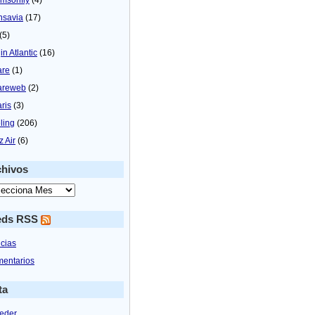
nsavia
(17)
(5)
in Atlantic
(16)
are
(1)
areweb
(2)
aris
(3)
ling
(206)
z Air
(6)
chivos
eds RSS
icias
entarios
ta
eder