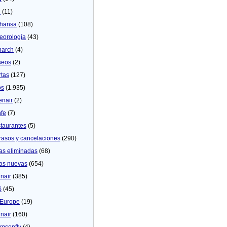
U
(11)
thansa
(108)
eorologí­a
(43)
arch
(4)
seos
(2)
rtas
(127)
os
(1.935)
enair
(2)
fe
(7)
taurantes
(5)
rasos y cancelaciones
(290)
as eliminadas
(68)
as nuevas
(654)
nair
(385)
S
(45)
Europe
(19)
nair
(160)
msonfly
(4)