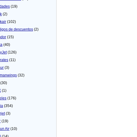
dades
(19)
ck
(2)
kair
(102)
igos de descuentos
(2)
dor
(15)
ta
(40)
yJet
(126)
rates
(11)
sur
(3)
manwings
(32)
(30)
X
(1)
eles
(176)
ia
(354)
rjet
(3)
2
(19)
un Air
(10)
N
(14)