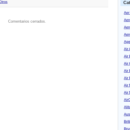
Otros
Cat
Aer
Aer
Comentarios cerrados.
Aer
Aer
Age
Air 
Air 
Air
Air
Air
Air
Air
Air
Alit
Aus
Bri
Bru