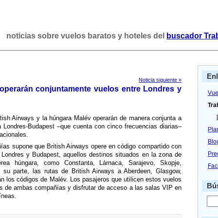
noticias sobre vuelos baratos y hoteles del
buscador Tra
En
Noticia siguiente »
 operarán conjuntamente vuelos entre Londres y
Vue
Tra
[
itish Airways y la húngara Malév operarán de manera conjunta a
ta Londres-Budapest –que cuenta con cinco frecuencias diarias–
Pla
acionales.
Blo
­as supone que British Airways opere en código compartido con
Pre
 Londres y Budapest, aquellos destinos situados en la zona de
érea húngara, como Constanta, Lárnaca, Sarajevo, Skopje,
Fac
 su parte, las rutas de British Airways a Aberdeen, Glasgow,
n los códigos de Malév. Los pasajeros que utilicen estos vuelos
Bús
os de ambas compañí­as y disfrutar de acceso a las salas VIP en
­neas.