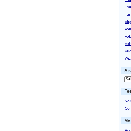
Tra
Tui
Virg
Vol
Vol
Vol
Vue
Wiz
Ar
Fe
Not
Com
Me
Acc