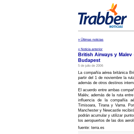
» Últimas noticias
« Noticia anterior
British Airways y Malev
Budapest
5 de julio de 2006
La compañí­a aérea británica Br
partir del 1 de noviembre la ru
además de otros destinos intern
El acuerdo entre ambas compañí
Malév, además de la ruta entre
influencia de la compañí­a a
Timisoara, Tirana y Varna. Por
Manchester y Newcastle recibirá
podrán acumular y utilizar punt
los aeropuertos de las dos aerolí
fuente: terra.es