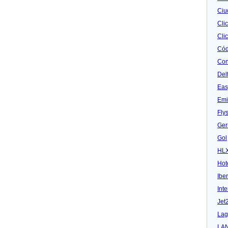
Ciu
Cli
Clic
Cód
Con
Del
Eas
Emi
Fly
Ger
Gol
HL
Hot
Iber
Inte
Jet
Lag
LA