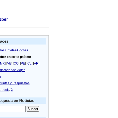
bber
laces
los
/
Hoteles
/
Coches
bber en otros países:
MX
] [
VE
] [
CO
] [
PE
] [
CL
] [
AR
]
nificador de viajes
g
guntas y Respuestas
ebook
/
X
queda en Noticias