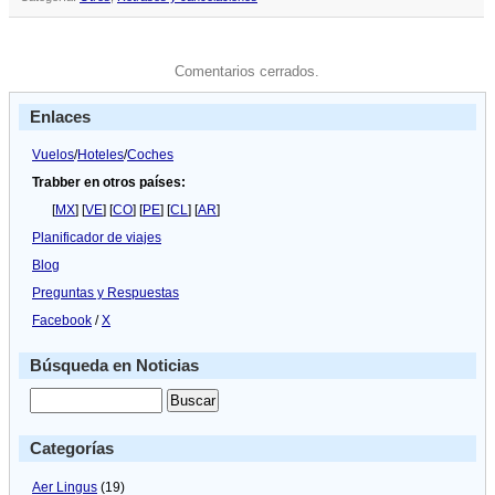
Comentarios cerrados.
Enlaces
Vuelos
/
Hoteles
/
Coches
Trabber en otros países:
[
MX
] [
VE
] [
CO
] [
PE
] [
CL
] [
AR
]
Planificador de viajes
Blog
Preguntas y Respuestas
Facebook
/
X
Búsqueda en Noticias
Categorías
Aer Lingus
(19)