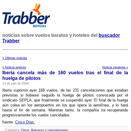
noticias sobre vuelos baratos y hoteles del
buscador
Trabber
» Últimas noticias
« Noticia anterior
Noticia siguiente »
Iberia cancela más de 160 vuelos tras el final de la
huelga de pilotos
14 de julio de 2006
Iberia suprimi
ó
ayer 168 vuelos, de las 231 cancelaciones que estaban
previstas si hubiese seguido la huelga de pilotos convocada por el
sindicato SEPLA, que finalmente se suspendió ayer. El final de la huelga
aún colea en los aeropuertos en los que opera la aerolí­nea, y lo hará
hasta el fin de semana. Mientras tanto, la compañí­a ira recuperando
progresivamente los vuelos cancelados.
fuente:
Cinco Dí­as
Categoría:
Otros
,
Retrasos y cancelaciones