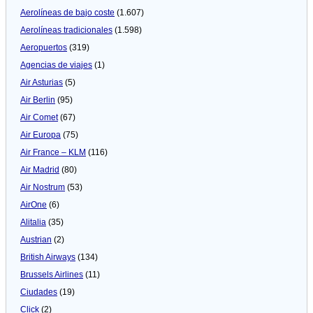
Aerolíneas de bajo coste
(1.607)
Aerolíneas tradicionales
(1.598)
Aeropuertos
(319)
Agencias de viajes
(1)
Air Asturias
(5)
Air Berlin
(95)
Air Comet
(67)
Air Europa
(75)
Air France – KLM
(116)
Air Madrid
(80)
Air Nostrum
(53)
AirOne
(6)
Alitalia
(35)
Austrian
(2)
British Airways
(134)
Brussels Airlines
(11)
Ciudades
(19)
Click
(2)