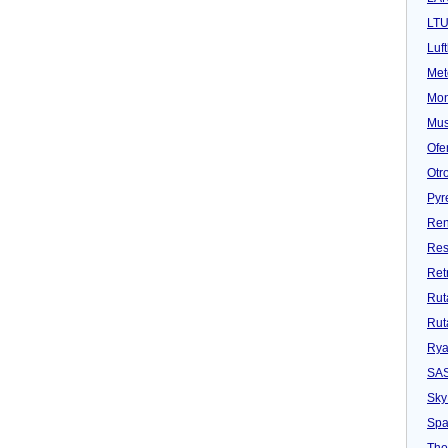
LT
Luf
Met
Mon
Mu
Ofe
Otr
Pyr
Ren
Res
Ret
Rut
Rut
Rya
SA
Sky
Spa
Tho