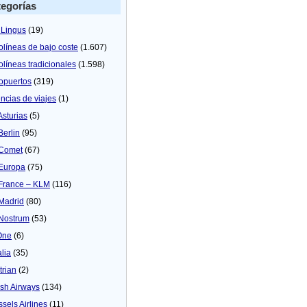
egorías
 Lingus
(19)
olíneas de bajo coste
(1.607)
olíneas tradicionales
(1.598)
opuertos
(319)
ncias de viajes
(1)
Asturias
(5)
Berlin
(95)
 Comet
(67)
 Europa
(75)
 France – KLM
(116)
 Madrid
(80)
 Nostrum
(53)
One
(6)
alia
(35)
trian
(2)
tish Airways
(134)
ssels Airlines
(11)