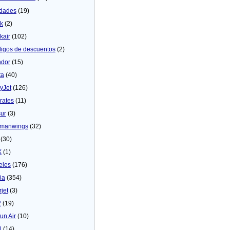
dades
(19)
ck
(2)
kair
(102)
igos de descuentos
(2)
dor
(15)
ta
(40)
yJet
(126)
rates
(11)
sur
(3)
manwings
(32)
(30)
X
(1)
eles
(176)
ia
(354)
rjet
(3)
2
(19)
un Air
(10)
N
(14)