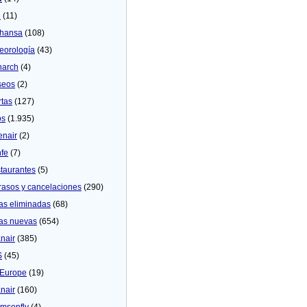
U
(11)
thansa
(108)
eorologí­a
(43)
arch
(4)
seos
(2)
rtas
(127)
os
(1.935)
enair
(2)
fe
(7)
taurantes
(5)
rasos y cancelaciones
(290)
as eliminadas
(68)
as nuevas
(654)
nair
(385)
S
(45)
Europe
(19)
nair
(160)
msonfly
(4)