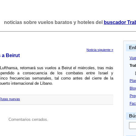
noticias sobre vuelos baratos y hoteles del
buscador Tra
En
Noticia siguiente »
 a Beirut
Vue
Tra
, Lufthansa, retomará sus vuelos a Beirut el miércoles, tras más
endido a consecuencia de los combates entre Israel y
[
inco frecuencias semanales, tal como antes del cierre de la
Pla
puerto internacional de Lí­bano.
Blo
Pre
Rutas nuevas
Fac
Bús
Comentarios cerrados.