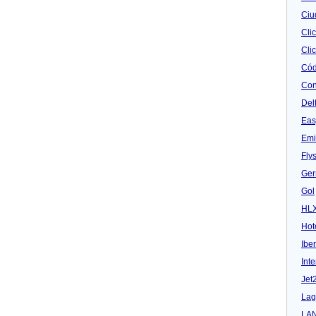
Ciu
Cli
Clic
Cód
Con
Del
Eas
Emi
Fly
Ger
Gol
HL
Hot
Iber
Inte
Jet
Lag
LA