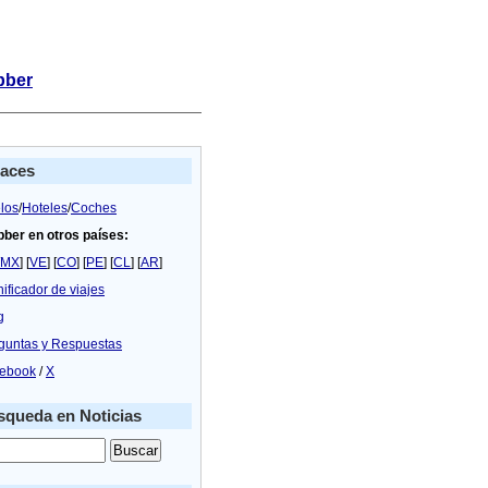
bber
laces
los
/
Hoteles
/
Coches
bber en otros países:
MX
] [
VE
] [
CO
] [
PE
] [
CL
] [
AR
]
nificador de viajes
g
guntas y Respuestas
ebook
/
X
queda en Noticias