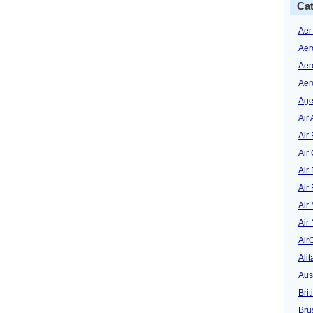
Cat
Aer
Aer
Aer
Aer
Age
Air 
Air 
Air
Air
Air
Air
Air
Air
Alit
Aus
Bri
Bru