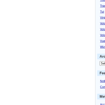
Tra
Tui
Virg
Vol
Vol
Vol
Vue
Wiz
Ar
Fe
Not
Com
Me
Acc