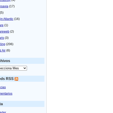
nsavia
(17)
(5)
in Atlantic
(16)
are
(1)
areweb
(2)
aris
(3)
ling
(206)
z Air
(6)
chivos
eds RSS
icias
entarios
ta
eder