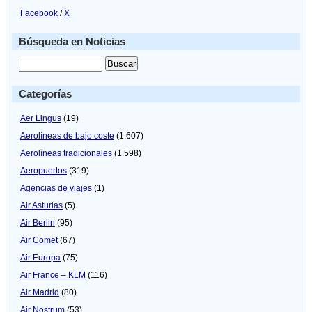
Facebook
/
X
Búsqueda en Noticias
Categorías
Aer Lingus
(19)
Aerolíneas de bajo coste
(1.607)
Aerolíneas tradicionales
(1.598)
Aeropuertos
(319)
Agencias de viajes
(1)
Air Asturias
(5)
Air Berlin
(95)
Air Comet
(67)
Air Europa
(75)
Air France – KLM
(116)
Air Madrid
(80)
Air Nostrum
(53)