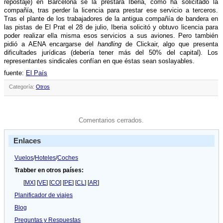
repostaje) en Barcelona se la prestará Iberia, como ha solicitado la
compañí­a, tras perder la licencia para prestar ese servicio a terceros.
Tras el plante de los trabajadores de la antigua compañí­a de bandera en
las pistas de El Prat el 28 de julio, Iberia solicitó y obtuvo licencia para
poder realizar ella misma esos servicios a sus aviones. Pero también
pidió a AENA encargarse del
handling
de Clickair, algo que presenta
dificultades jurí­dicas (deberí­a tener más del 50% del capital). Los
representantes sindicales confí­an en que éstas sean soslayables.
fuente:
El Paí­s
Categoría:
Otros
Comentarios cerrados.
Enlaces
Vuelos
/
Hoteles
/
Coches
Trabber en otros países:
[
MX
] [
VE
] [
CO
] [
PE
] [
CL
] [
AR
]
Planificador de viajes
Blog
Preguntas y Respuestas