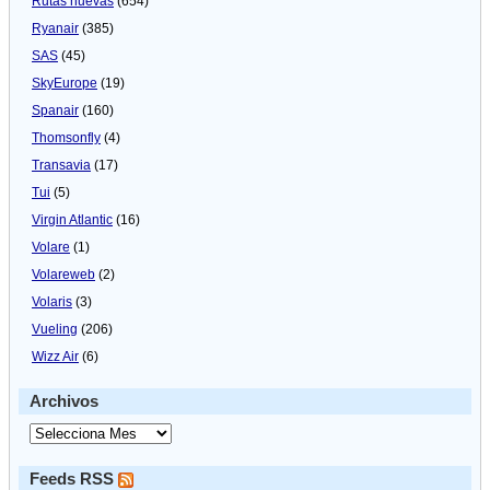
Rutas nuevas
(654)
Ryanair
(385)
SAS
(45)
SkyEurope
(19)
Spanair
(160)
Thomsonfly
(4)
Transavia
(17)
Tui
(5)
Virgin Atlantic
(16)
Volare
(1)
Volareweb
(2)
Volaris
(3)
Vueling
(206)
Wizz Air
(6)
Archivos
Feeds RSS