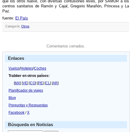
que los otros nueve, con diversas contusiones leves, por SAMUR a los
centros sanitarios de Ramón y Cajal, Gregorio Marañón, Princesa y La
Paz.
fuente:
El Paí­s
Categoría:
Otros
Comentarios cerrados.
Enlaces
Vuelos
/
Hoteles
/
Coches
Trabber en otros países:
[
MX
] [
VE
] [
CO
] [
PE
] [
CL
] [
AR
]
Planificador de viajes
Blog
Preguntas y Respuestas
Facebook
/
X
Búsqueda en Noticias