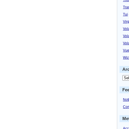
Tra
Tui
Virg
Vol
Vol
Vol
Vue
Wiz
Ar
Fe
Not
Com
Me
Acc