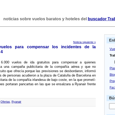
noticias sobre vuelos baratos y hoteles del
buscador Tra
En
Noticia siguiente »
vuelos para compensar los incidentes de la
Vue
 4
Tra
[
6.000 vuelos de ida gratuitos para compensar a quienes
 a una campaña publicitaria de la compañí­a aérea y que no
Pla
atuito que ofrecí­a porque las previsiones se desbordaron, informó
Blo
tos de personas acudieron a la plaza de Cataluña de Barcelona en
aria de la compañí­a irlandesa de bajo coste, en la que prometí­
Pre
enes portaran pancartas en las que se ensalzara a Ryanair frente
Fac
Bús
,
Ofertas
,
Ryanair