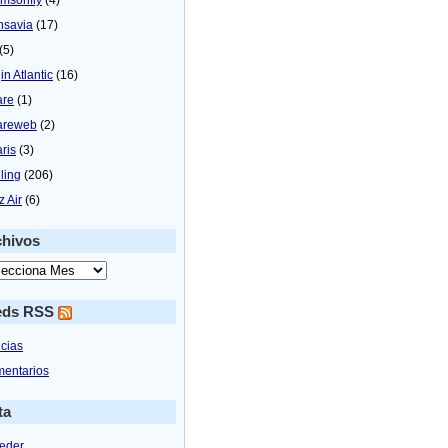
nsavia
(17)
(5)
in Atlantic
(16)
are
(1)
areweb
(2)
aris
(3)
ling
(206)
z Air
(6)
chivos
eds RSS
icias
entarios
ta
eder