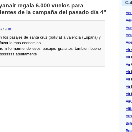
Cat
anair regala 6.000 vuelos para
entes de la campaña del pasado dí­a 4”
Aer
Aer
Aer
as 19:18
Aer
n los pasajes de santa cruz (bolivia) a valencia (España) y
Age
 favor lo mas economico ….
tro informarme de esos pasajes gratuitos tambien bueno
Air 
ssssssss atentamente
Air 
Air
Air
Air
Air
Air
Air
Alit
Aus
Bri
Bru