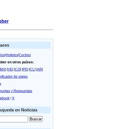
bber
laces
los
/
Hoteles
/
Coches
bber en otros países:
MX
] [
VE
] [
CO
] [
PE
] [
CL
] [
AR
]
nificador de viajes
g
guntas y Respuestas
ebook
/
X
queda en Noticias