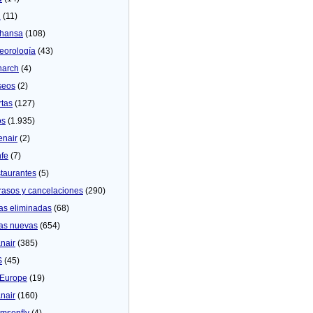
U
(11)
thansa
(108)
eorologí­a
(43)
arch
(4)
seos
(2)
rtas
(127)
os
(1.935)
enair
(2)
fe
(7)
taurantes
(5)
rasos y cancelaciones
(290)
as eliminadas
(68)
as nuevas
(654)
nair
(385)
S
(45)
Europe
(19)
nair
(160)
msonfly
(4)