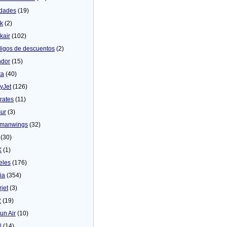
dades
(19)
ck
(2)
kair
(102)
igos de descuentos
(2)
dor
(15)
ta
(40)
yJet
(126)
rates
(11)
sur
(3)
manwings
(32)
(30)
X
(1)
eles
(176)
ia
(354)
rjet
(3)
2
(19)
un Air
(10)
N
(14)