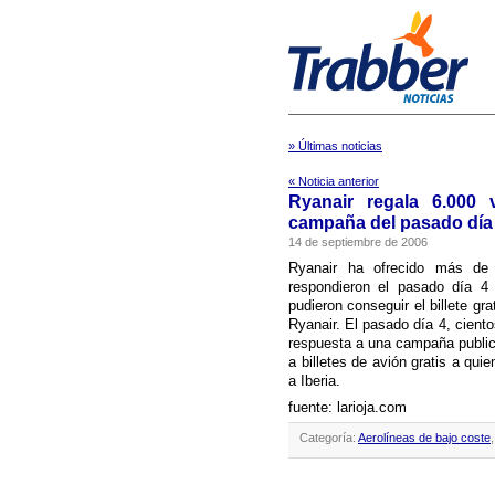
» Últimas noticias
« Noticia anterior
Ryanair regala 6.000 
campaña del pasado dí­a
14 de septiembre de 2006
Ryanair ha ofrecido más de 
respondieron el pasado dí­a 4
pudieron conseguir el billete gr
Ryanair. El pasado dí­a 4, cien
respuesta a una campaña publicit
a billetes de avión gratis a qui
a Iberia.
fuente: larioja.com
Categoría:
Aerolíneas de bajo coste