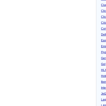
Ciu
Cli
Clic
Cód
Con
Del
Eas
Emi
Fly
Ger
Gol
HL
Hot
Iber
Inte
Jet
Lag
LA