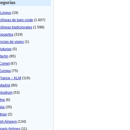
egorías
 Lingus
(19)
olíneas de bajo coste
(1.607)
olíneas tradicionales
(1.598)
opuertos
(319)
ncias de viajes
(1)
Asturias
(5)
Berlin
(95)
 Comet
(67)
 Europa
(75)
 France – KLM
(116)
 Madrid
(80)
 Nostrum
(53)
One
(6)
alia
(35)
trian
(2)
tish Airways
(134)
ssels Airlines
(11)