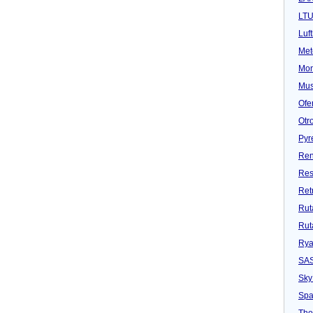
LT
Luf
Met
Mon
Mu
Ofe
Otr
Pyr
Ren
Res
Ret
Rut
Rut
Rya
SA
Sky
Spa
Tho