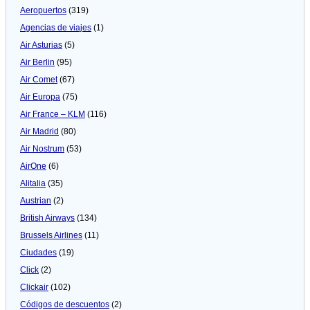
Aeropuertos
(319)
Agencias de viajes
(1)
Air Asturias
(5)
Air Berlin
(95)
Air Comet
(67)
Air Europa
(75)
Air France – KLM
(116)
Air Madrid
(80)
Air Nostrum
(53)
AirOne
(6)
Alitalia
(35)
Austrian
(2)
British Airways
(134)
Brussels Airlines
(11)
Ciudades
(19)
Click
(2)
Clickair
(102)
Códigos de descuentos
(2)