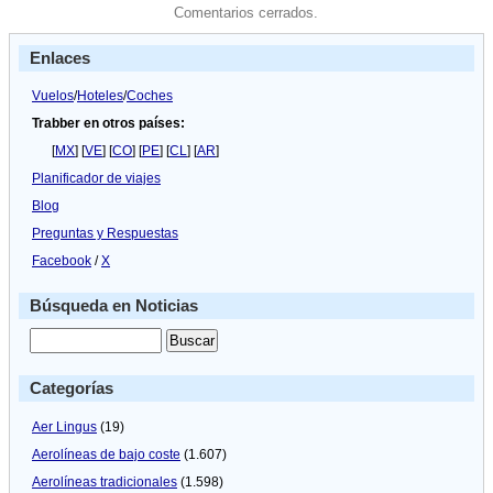
Comentarios cerrados.
Enlaces
Vuelos
/
Hoteles
/
Coches
Trabber en otros países:
[
MX
] [
VE
] [
CO
] [
PE
] [
CL
] [
AR
]
Planificador de viajes
Blog
Preguntas y Respuestas
Facebook
/
X
Búsqueda en Noticias
Categorías
Aer Lingus
(19)
Aerolíneas de bajo coste
(1.607)
Aerolíneas tradicionales
(1.598)