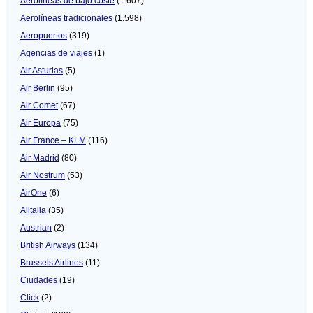
Aerolíneas de bajo coste
(1.607)
Aerolíneas tradicionales
(1.598)
Aeropuertos
(319)
Agencias de viajes
(1)
Air Asturias
(5)
Air Berlin
(95)
Air Comet
(67)
Air Europa
(75)
Air France – KLM
(116)
Air Madrid
(80)
Air Nostrum
(53)
AirOne
(6)
Alitalia
(35)
Austrian
(2)
British Airways
(134)
Brussels Airlines
(11)
Ciudades
(19)
Click
(2)