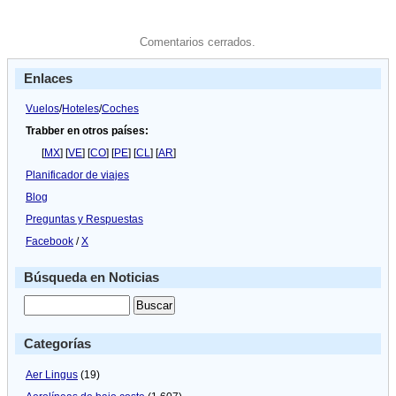
Comentarios cerrados.
Enlaces
Vuelos
/
Hoteles
/
Coches
Trabber en otros países:
[
MX
] [
VE
] [
CO
] [
PE
] [
CL
] [
AR
]
Planificador de viajes
Blog
Preguntas y Respuestas
Facebook
/
X
Búsqueda en Noticias
Categorías
Aer Lingus
(19)