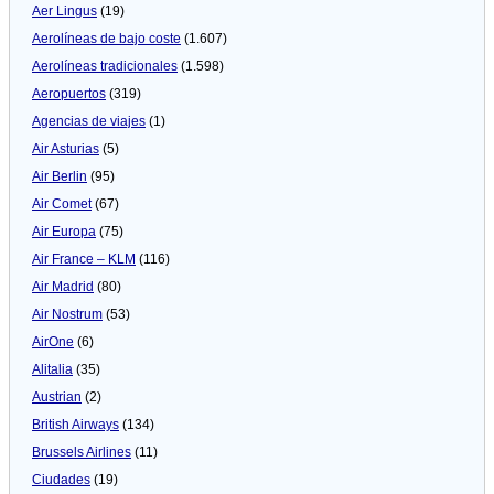
Aer Lingus
(19)
Aerolíneas de bajo coste
(1.607)
Aerolíneas tradicionales
(1.598)
Aeropuertos
(319)
Agencias de viajes
(1)
Air Asturias
(5)
Air Berlin
(95)
Air Comet
(67)
Air Europa
(75)
Air France – KLM
(116)
Air Madrid
(80)
Air Nostrum
(53)
AirOne
(6)
Alitalia
(35)
Austrian
(2)
British Airways
(134)
Brussels Airlines
(11)
Ciudades
(19)