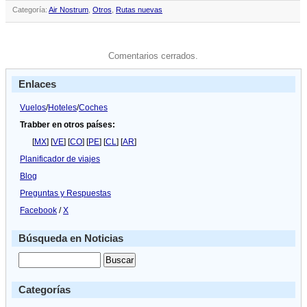
Categoría:
Air Nostrum
,
Otros
,
Rutas nuevas
Comentarios cerrados.
Enlaces
Vuelos
/
Hoteles
/
Coches
Trabber en otros países:
[
MX
] [
VE
] [
CO
] [
PE
] [
CL
] [
AR
]
Planificador de viajes
Blog
Preguntas y Respuestas
Facebook
/
X
Búsqueda en Noticias
Categorías