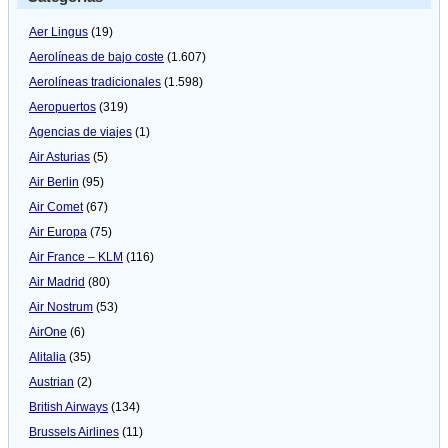
Aer Lingus
(19)
Aerolíneas de bajo coste
(1.607)
Aerolíneas tradicionales
(1.598)
Aeropuertos
(319)
Agencias de viajes
(1)
Air Asturias
(5)
Air Berlin
(95)
Air Comet
(67)
Air Europa
(75)
Air France – KLM
(116)
Air Madrid
(80)
Air Nostrum
(53)
AirOne
(6)
Alitalia
(35)
Austrian
(2)
British Airways
(134)
Brussels Airlines
(11)