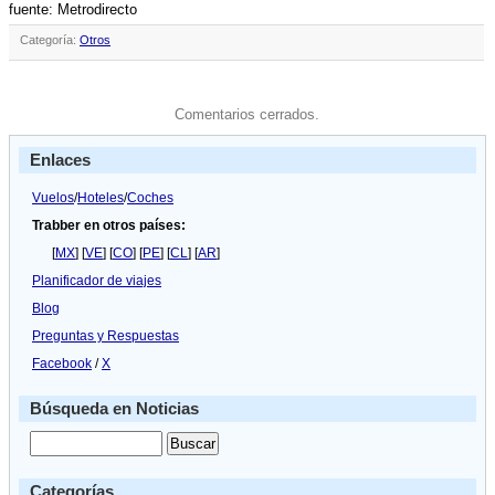
fuente: Metrodirecto
Categoría:
Otros
Comentarios cerrados.
Enlaces
Vuelos
/
Hoteles
/
Coches
Trabber en otros países:
[
MX
] [
VE
] [
CO
] [
PE
] [
CL
] [
AR
]
Planificador de viajes
Blog
Preguntas y Respuestas
Facebook
/
X
Búsqueda en Noticias
Categorías