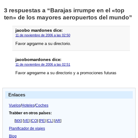
3 respuestas a “Barajas irrumpe en el «top
ten» de los mayores aeropuertos del mundo”
jacobo mardones
dice:
11 de noviembre de 2006 a las 02:50
Favor agrgarme a su directorio.
jacobomardones
dice:
11 de noviembre de 2006 a las 02:51
Favor agregarme a su directorio y a promociones futuras
Enlaces
Vuelos
/
Hoteles
/
Coches
Trabber en otros países:
[
MX
] [
VE
] [
CO
] [
PE
] [
CL
] [
AR
]
Planificador de viajes
Blog