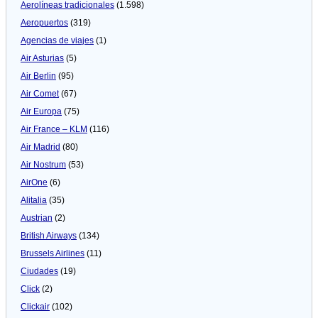
Aerolíneas tradicionales
(1.598)
Aeropuertos
(319)
Agencias de viajes
(1)
Air Asturias
(5)
Air Berlin
(95)
Air Comet
(67)
Air Europa
(75)
Air France – KLM
(116)
Air Madrid
(80)
Air Nostrum
(53)
AirOne
(6)
Alitalia
(35)
Austrian
(2)
British Airways
(134)
Brussels Airlines
(11)
Ciudades
(19)
Click
(2)
Clickair
(102)