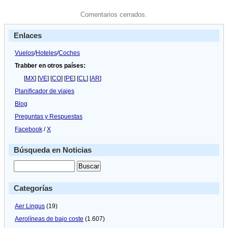
Comentarios cerrados.
Enlaces
Vuelos
/
Hoteles
/
Coches
Trabber en otros países:
[
MX
] [
VE
] [
CO
] [
PE
] [
CL
] [
AR
]
Planificador de viajes
Blog
Preguntas y Respuestas
Facebook
/
X
Búsqueda en Noticias
Categorías
Aer Lingus
(19)
Aerolíneas de bajo coste
(1.607)