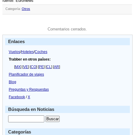
fuente: EuroNews
Categoría:
Otros
Comentarios cerrados.
Enlaces
Vuelos
/
Hoteles
/
Coches
Trabber en otros países:
[
MX
] [
VE
] [
CO
] [
PE
] [
CL
] [
AR
]
Planificador de viajes
Blog
Preguntas y Respuestas
Facebook
/
X
Búsqueda en Noticias
Categorías