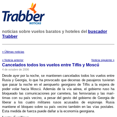
noticias sobre vuelos baratos y hoteles del
buscador
Trabber
» Últimas noticias
« Noticia anterior
Noticia siguiente »
Cancelados todos los vuelos entre Tiflis y Moscú
4 de octubre de 2006
Desde ayer por la noche, se mantienen cancelados todos los vuelos entre
Rusia y Georgia, lo que ha provocado que decenas de pasajeros tuvieran
que pasar la noche en el aeropuerto georgiano de Tiflis a la espera de
poder volar hacia Moscú. Además de la ví­a aérea, el gobierno ruso ha
bloqueado las comunicaciones por carretera, las ferroviarias y las marí­
timas con su paí­s vecino, a pesar del gesto del gobierno de Georgia de
liberar a los cuatro militares rusos acusados de espionaje. Rusia
mantiene el bloqueo sobre su paí­s vecino también en las ví­as postales.
Esta medida de fuerza puede dañar a la economí­a georgiana.