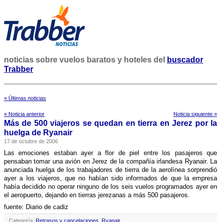
noticias sobre vuelos baratos y hoteles del
buscador
Trabber
» Últimas noticias
« Noticia anterior
Noticia siguiente »
Más de 500 viajeros se quedan en tierra en Jerez por la
huelga de Ryanair
17 de octubre de 2006
Las emociones estaban ayer a flor de piel entre los pasajeros que
pensaban tomar una avión en Jerez de la compañí­a irlandesa Ryanair. La
anunciada huelga de los trabajadores de tierra de la aerolí­nea sorprendió
ayer a los viajeros, que no habí­an sido informados de que la empresa
habí­a decidido no operar ninguno de los seis vuelos programados ayer en
el aeropuerto, dejando en tierras jerezanas a más 500 pasajeros.
fuente: Diario de cadiz
Categoría:
Retrasos y cancelaciones
,
Ryanair