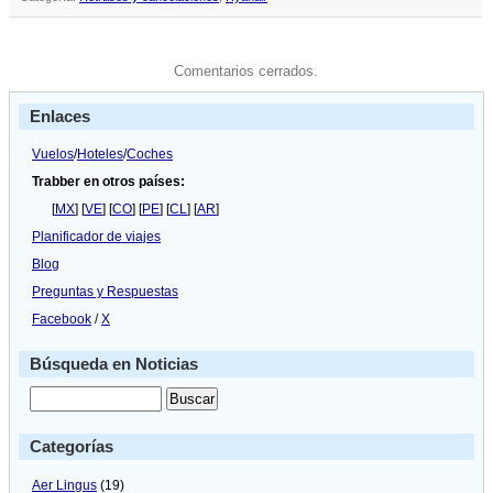
Comentarios cerrados.
Enlaces
Vuelos
/
Hoteles
/
Coches
Trabber en otros países:
[
MX
] [
VE
] [
CO
] [
PE
] [
CL
] [
AR
]
Planificador de viajes
Blog
Preguntas y Respuestas
Facebook
/
X
Búsqueda en Noticias
Categorías
Aer Lingus
(19)