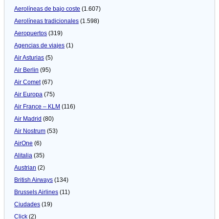
Aerolíneas de bajo coste
(1.607)
Aerolíneas tradicionales
(1.598)
Aeropuertos
(319)
Agencias de viajes
(1)
Air Asturias
(5)
Air Berlin
(95)
Air Comet
(67)
Air Europa
(75)
Air France – KLM
(116)
Air Madrid
(80)
Air Nostrum
(53)
AirOne
(6)
Alitalia
(35)
Austrian
(2)
British Airways
(134)
Brussels Airlines
(11)
Ciudades
(19)
Click
(2)