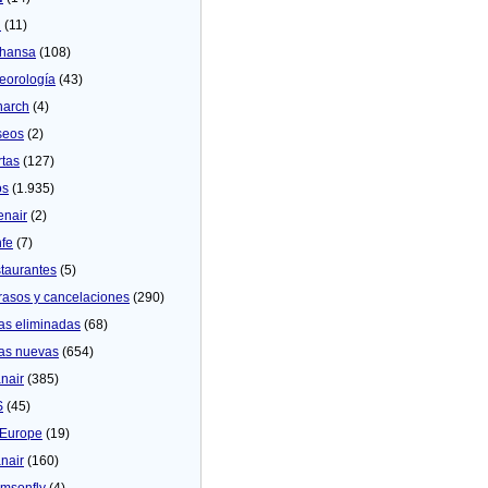
U
(11)
thansa
(108)
eorologí­a
(43)
arch
(4)
seos
(2)
rtas
(127)
os
(1.935)
enair
(2)
fe
(7)
taurantes
(5)
rasos y cancelaciones
(290)
as eliminadas
(68)
as nuevas
(654)
nair
(385)
S
(45)
Europe
(19)
nair
(160)
msonfly
(4)