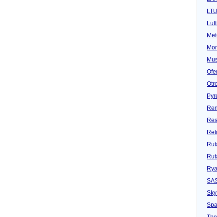
LT
Luf
Met
Mon
Mu
Ofe
Otr
Pyr
Ren
Res
Ret
Rut
Rut
Rya
SA
Sky
Spa
Tho