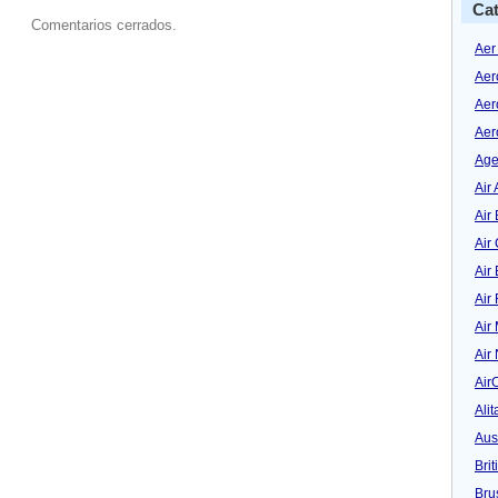
Cat
Comentarios cerrados.
Aer
Aer
Aer
Aer
Age
Air 
Air 
Air
Air
Air
Air
Air
Air
Alit
Aus
Bri
Bru