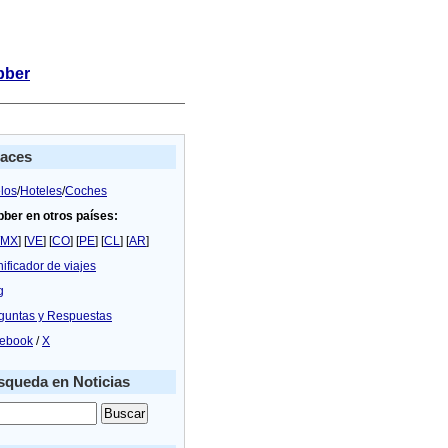
bber
laces
los
/
Hoteles
/
Coches
bber en otros países:
MX
] [
VE
] [
CO
] [
PE
] [
CL
] [
AR
]
nificador de viajes
g
guntas y Respuestas
ebook
/
X
queda en Noticias