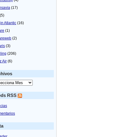
nsavia
(17)
(5)
in Atlantic
(16)
are
(1)
areweb
(2)
aris
(3)
ling
(206)
z Air
(6)
chivos
eds RSS
icias
entarios
ta
eder