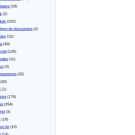
dades
(19)
ck
(2)
kair
(102)
igos de descuentos
(2)
dor
(15)
ta
(40)
yJet
(126)
rates
(11)
sur
(3)
manwings
(32)
(30)
X
(1)
eles
(176)
ia
(354)
rjet
(3)
2
(19)
un Air
(10)
N
(14)