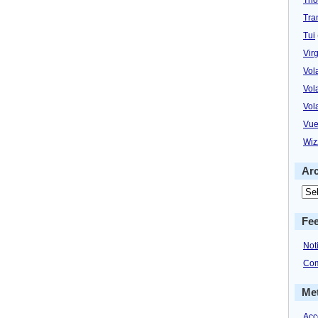
Tra
Tui
Virg
Vol
Vol
Vol
Vue
Wiz
Ar
Fe
Not
Com
Me
Acc