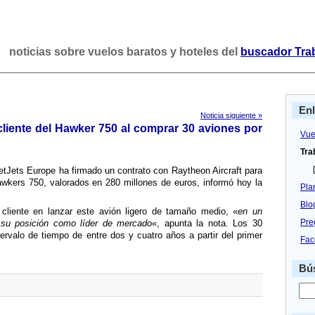
noticias sobre vuelos baratos y hoteles del
buscador Tra
En
Noticia siguiente »
cliente del Hawker 750 al comprar 30 aviones por
Vue
Tra
[
etJets Europe ha firmado un contrato con Raytheon Aircraft para
awkers 750, valorados en 280 millones de euros, informó hoy la
Pla
Blo
 cliente en lanzar este avión ligero de tamaño medio, «
en un
Pre
su posición como lí­der de mercado
«, apunta la nota. Los 30
ervalo de tiempo de entre dos y cuatro años a partir del primer
Fac
Bús