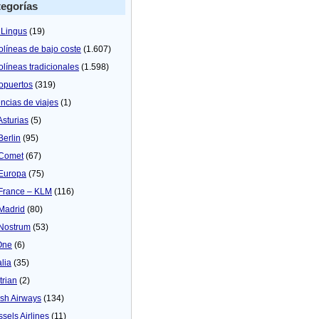
egorías
 Lingus
(19)
olíneas de bajo coste
(1.607)
olíneas tradicionales
(1.598)
opuertos
(319)
ncias de viajes
(1)
Asturias
(5)
Berlin
(95)
 Comet
(67)
 Europa
(75)
 France – KLM
(116)
 Madrid
(80)
 Nostrum
(53)
One
(6)
alia
(35)
trian
(2)
tish Airways
(134)
ssels Airlines
(11)