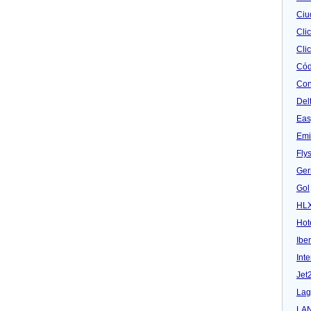
Ciu
Cli
Clic
Cód
Con
Del
Eas
Emi
Fly
Ger
Gol
HL
Hot
Iber
Inte
Jet
Lag
LA