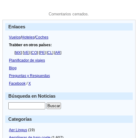
Comentarios cerrados.
Enlaces
Vuelos
/
Hoteles
/
Coches
Trabber en otros países:
[
MX
] [
VE
] [
CO
] [
PE
] [
CL
] [
AR
]
Planificador de viajes
Blog
Preguntas y Respuestas
Facebook
/
X
Búsqueda en Noticias
Categorías
Aer Lingus
(19)
Aerolíneas de bajo coste
(1.607)