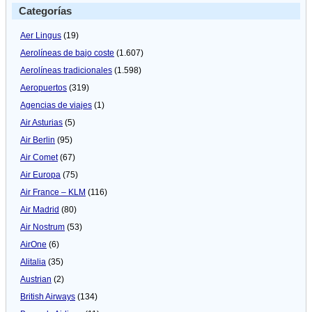
Categorías
Aer Lingus
(19)
Aerolíneas de bajo coste
(1.607)
Aerolíneas tradicionales
(1.598)
Aeropuertos
(319)
Agencias de viajes
(1)
Air Asturias
(5)
Air Berlin
(95)
Air Comet
(67)
Air Europa
(75)
Air France – KLM
(116)
Air Madrid
(80)
Air Nostrum
(53)
AirOne
(6)
Alitalia
(35)
Austrian
(2)
British Airways
(134)