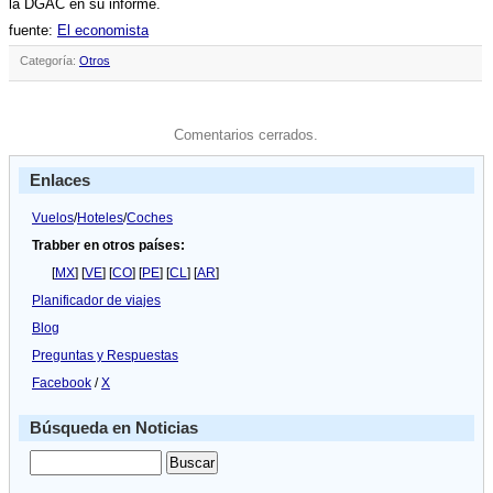
la DGAC en su informe.
fuente:
El economista
Categoría:
Otros
Comentarios cerrados.
Enlaces
Vuelos
/
Hoteles
/
Coches
Trabber en otros países:
[
MX
] [
VE
] [
CO
] [
PE
] [
CL
] [
AR
]
Planificador de viajes
Blog
Preguntas y Respuestas
Facebook
/
X
Búsqueda en Noticias