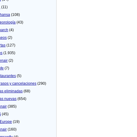
U
(11)
thansa
(108)
eorologí­a
(43)
arch
(4)
seos
(2)
rtas
(127)
os
(1.935)
enair
(2)
fe
(7)
taurantes
(5)
rasos y cancelaciones
(290)
as eliminadas
(68)
as nuevas
(654)
nair
(385)
S
(45)
Europe
(19)
nair
(160)
msonfly
(4)