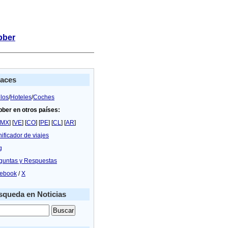
bber
laces
los
/
Hoteles
/
Coches
bber en otros países:
MX
] [
VE
] [
CO
] [
PE
] [
CL
] [
AR
]
nificador de viajes
g
guntas y Respuestas
ebook
/
X
queda en Noticias