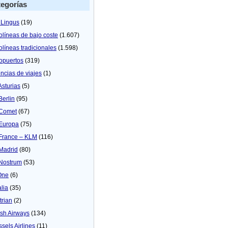
egorías
 Lingus
(19)
olíneas de bajo coste
(1.607)
olíneas tradicionales
(1.598)
opuertos
(319)
ncias de viajes
(1)
Asturias
(5)
Berlin
(95)
 Comet
(67)
 Europa
(75)
 France – KLM
(116)
 Madrid
(80)
 Nostrum
(53)
One
(6)
alia
(35)
trian
(2)
tish Airways
(134)
ssels Airlines
(11)