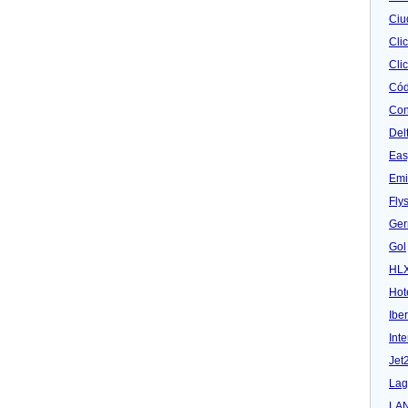
Ciu
Cli
Clic
Cód
Con
Del
Eas
Emi
Fly
Ger
Gol
HL
Hot
Iber
Inte
Jet
Lag
LA