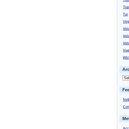
Tra
Tui
Virg
Vol
Vol
Vol
Vue
Wiz
Ar
Fe
Not
Com
Me
Acc