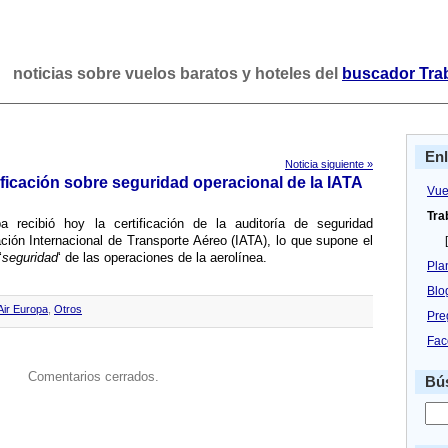
noticias sobre vuelos baratos y hoteles del
buscador Tra
En
Noticia siguiente »
tificación sobre seguridad operacional de la IATA
Vue
Tra
 recibió hoy la certificación de la auditorí­a de seguridad
ción Internacional de Transporte Aéreo (IATA), lo que supone el
[
‘
seguridad
‘ de las operaciones de la aerolí­nea.
Pla
Blo
Air Europa
,
Otros
Pre
Fac
Comentarios cerrados.
Bús