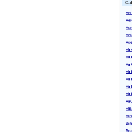
Cat
Aer
Aer
Aer
Aer
Age
Air 
Air 
Air
Air
Air
Air
Air
Air
Alit
Aus
Bri
Bru