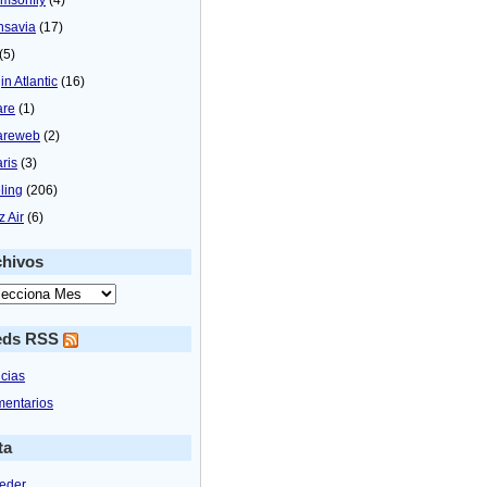
nsavia
(17)
(5)
in Atlantic
(16)
are
(1)
areweb
(2)
aris
(3)
ling
(206)
z Air
(6)
chivos
eds RSS
icias
entarios
ta
eder