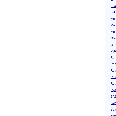
LT
Luf
Met
Mon
Mu
Ofe
Otr
Pyr
Ren
Res
Ret
Rut
Rut
Rya
SA
Sky
Spa
Tho