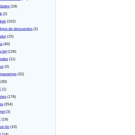
dades
(19)
ck
(2)
kair
(102)
igos de descuentos
(2)
dor
(15)
ta
(40)
yJet
(126)
rates
(11)
sur
(3)
manwings
(32)
(30)
X
(1)
eles
(176)
ia
(354)
rjet
(3)
2
(19)
un Air
(10)
N
(14)