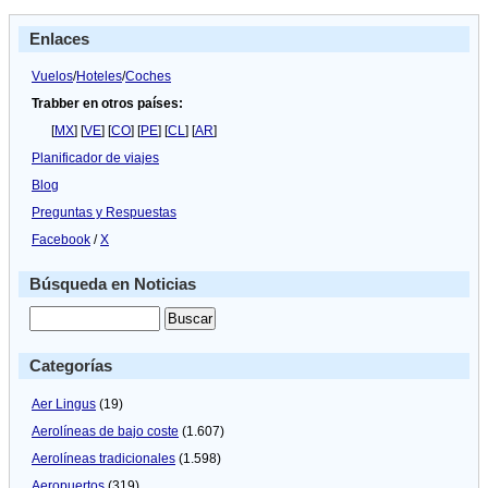
Enlaces
Vuelos
/
Hoteles
/
Coches
Trabber en otros países:
[
MX
] [
VE
] [
CO
] [
PE
] [
CL
] [
AR
]
Planificador de viajes
Blog
Preguntas y Respuestas
Facebook
/
X
Búsqueda en Noticias
Categorías
Aer Lingus
(19)
Aerolíneas de bajo coste
(1.607)
Aerolíneas tradicionales
(1.598)
Aeropuertos
(319)