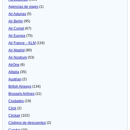
Agencias de viajes
(1)
Air Asturias
(5)
Air Berlin
(95)
Air Comet
(67)
Air Europa
(75)
Air France – KLM
(116)
Air Madrid
(80)
Air Nostrum
(53)
AirOne
(6)
Alitalia
(35)
Austrian
(2)
British Airways
(134)
Brussels Airlines
(11)
Ciudades
(19)
Click
(2)
Clickair
(102)
Códigos de descuentos
(2)
Condor
(15)