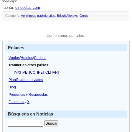
equipaje.
fuente:
cincodias.com
Categoría:
Aerolíneas tradicionales
,
British Airways
,
Otros
Comentarios cerrados.
Enlaces
Vuelos
/
Hoteles
/
Coches
Trabber en otros países:
[
MX
] [
VE
] [
CO
] [
PE
] [
CL
] [
AR
]
Planificador de viajes
Blog
Preguntas y Respuestas
Facebook
/
X
Búsqueda en Noticias